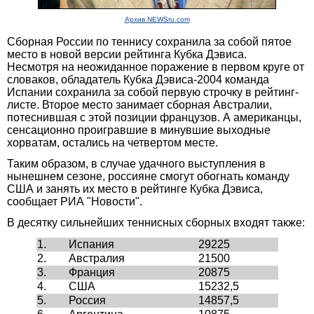
Архив NEWSru.com
Сборная России по теннису сохранила за собой пятое
место в новой версии рейтинга Кубка Дэвиса.
Несмотря на неожиданное поражение в первом круге от
словаков, обладатель Кубка Дэвиса-2004 команда
Испании сохранила за собой первую строчку в рейтинг-
листе. Второе место занимает сборная Австралии,
потеснившая с этой позиции французов. А американцы,
сенсационно проигравшие в минувшие выходные
хорватам, остались на четвертом месте.
Таким образом, в случае удачного выступления в
нынешнем сезоне, россияне смогут обогнать команду
США и занять их место в рейтинге Кубка Дэвиса,
сообщает РИА "Новости".
В десятку сильнейших теннисных сборных входят также:
1.
Испания
29225
2.
Австралия
21500
3.
Франция
20875
4.
США
15232,5
5.
Россия
14857,5