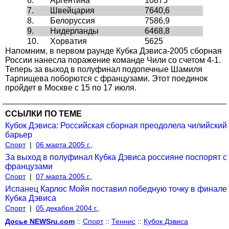
6.
Аргентина
10875
7.
Швейцария
7640,6
8.
Белоруссия
7586,9
9.
Нидерланды
6468,8
10.
Хорватия
5625
Напомним, в первом раунде Кубка Дэвиса-2005 сборная
России нанесла поражение команде Чили со счетом 4-1.
Теперь за выход в полуфинал подопечные Шамиля
Тарпищева поборются с французами. Этот поединок
пройдет в Москве с 15 по 17 июля.
ССЫЛКИ ПО ТЕМЕ
Кубок Дэвиса: Российская сборная преодолела чилийский
барьер
Спорт
|
06 марта 2005 г.,
За выход в полуфинал Кубка Дэвиса россияне поспорят с
французами
Спорт
|
07 марта 2005 г.,
Испанец Карлос Мойя поставил победную точку в финале
Кубка Дэвиса
Спорт
|
05 декабря 2004 г.,
Досье NEWSru.com
::
Спорт
::
Теннис
::
Кубок Дэвиса