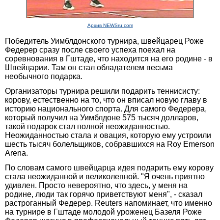
Архив NEWSru.com
Победитель Уимблдонского турнира, швейцарец Роже
Федерер сразу после своего успеха поехал на
соревнования в Гштаде, что находится на его родине - в
Швейцарии. Там он стал обладателем весьма
необычного подарка.
Организаторы турнира решили подарить теннисисту:
корову, естественно на то, что он вписал новую главу в
историю национального спорта. Для самого Федерера,
который получил на Уимблдоне 575 тысяч долларов,
такой подарок стал полной неожиданностью.
Неожиданностью стала и овация, которую ему устроили
шесть тысяч болельщиков, собравшихся на Roy Emerson
Arena.
По словам самого швейцарца идея подарить ему корову
стала неожиданной и великолепной. "Я очень приятно
удивлен. Просто невероятно, что здесь, у меня на
родине, люди так горячо приветствуют меня", - сказал
растроганный Федерер. Reuters напоминает, что именно
на турнире в Гштаде молодой уроженец Базеля Роже