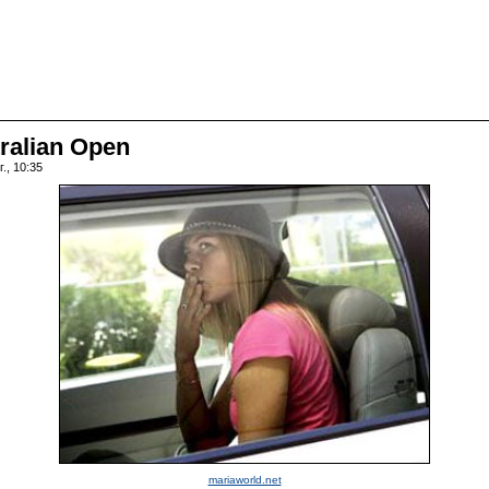
ralian Open
., 10:35
mariaworld.net