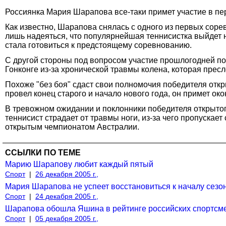
Россиянка Мария Шарапова все-таки примет участие в пе
Как известно, Шарапова снялась с одного из первых соре
лишь надеяться, что популярнейшая теннисистка выйдет 
стала готовиться к предстоящему соревнованию.
С другой стороны под вопросом участие прошлогодней по
Гонконге из-за хронической травмы колена, которая прес
Похоже "без боя" сдаст свои полномочия победителя отк
провел конец старого и начало нового года, он примет о
В тревожном ожидании и поклонники победителя открытог
теннисист страдает от травмы ноги, из-за чего пропуска
открытым чемпионатом Австралии.
ССЫЛКИ ПО ТЕМЕ
Марию Шарапову любит каждый пятый
Спорт
|
26 декабря 2005 г.,
Мария Шарапова не успеет восстановиться к началу сезо
Спорт
|
24 декабря 2005 г.,
Шарапова обошла Яшина в рейтинге российских спортсм
Спорт
|
05 декабря 2005 г.,