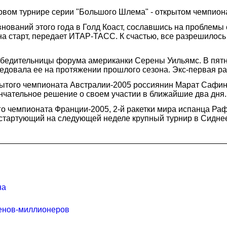
рвом турнире серии "Большого Шлема" - открытом чемпиона
внований этого года в Голд Коаст, сославшись на проблемы
на старт, передает ИТАР-ТАСС. К счастью, все разрешилось
бедительницы форума американки Серены Уильямс. В пятни
ледовала ее на протяжении прошлого сезона. Экс-первая ра
рытого чемпионата Австралии-2005 россиянин Марат Сафин
кончательное решение о своем участии в ближайшие два дня.
о чемпионата Франции-2005, 2-й ракетки мира испанца Ра
ет стартующий на следующей неделе крупный турнир в Сидн
на
енов-миллионеров