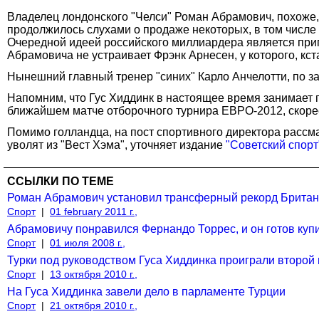
Владелец лондонского "Челси" Роман Абрамович, похоже,
продолжилось слухами о продаже некоторых, в том числе
Очередной идеей российского миллиардера является приг
Абрамовича не устраивает Фрэнк Арнесен, у которого, кста
Нынешний главный тренер "синих" Карло Анчелотти, по за
Напомним, что Гус Хиддинк в настоящее время занимает по
ближайшем матче отборочного турнира ЕВРО-2012, скорее в
Помимо голландца, на пост спортивного директора рассм
уволят из "Вест Хэма", уточняет издание
"Советский спорт
ССЫЛКИ ПО ТЕМЕ
Роман Абрамович установил трансферный рекорд Брита
Спорт
|
01 february 2011 г.,
Абрамовичу понравился Фернандо Торрес, и он готов куп
Спорт
|
01 июля 2008 г.,
Турки под руководством Гуса Хиддинка проиграли второй
Спорт
|
13 октября 2010 г.,
На Гуса Хиддинка завели дело в парламенте Турции
Спорт
|
21 октября 2010 г.,