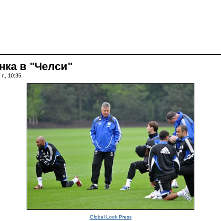
нка в "Челси"
г., 10:35
Global Look Press