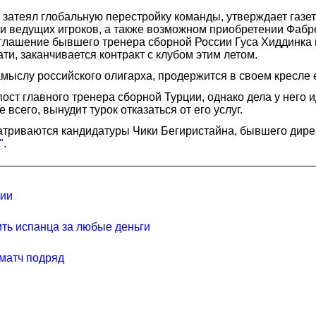
 затеял глобальную перестройку команды, утверждает газе
 и ведущих игроков, а также возможном приобретении Фабр
лашение бывшего тренера сборной России Гуса Хиддинка на
ти, заканчивается контракт с клубом этим летом.
мыслу российского олигарха, продержится в своем кресле 
ст главного тренера сборной Турции, однако дела у него и
сего, вынудит турок отказаться от его услуг.
атриваются кандидатуры Чики Бегиристайна, бывшего директ
"
.
нии
ить испанца за любые деньги
 матч подряд