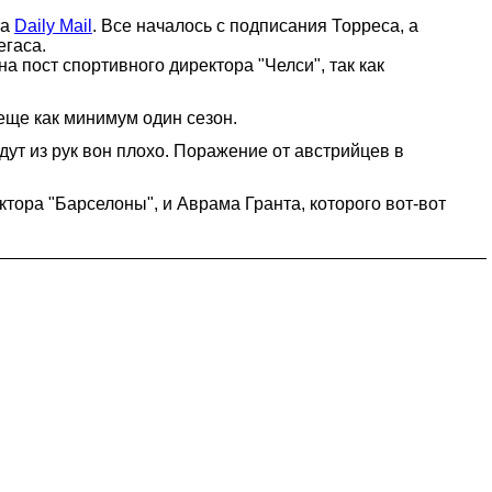
та
Daily Mail
. Все началось с подписания Торреса, а
егаса.
 пост спортивного директора "Челси", так как
еще как минимум один сезон.
дут из рук вон плохо. Поражение от австрийцев в
ора "Барселоны", и Аврама Гранта, которого вот-вот