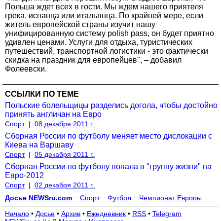
Польша ждет всех в гости. Мы ждем нашего приятеля
грека, испанца или итальянца. По крайней мере, если
житель европейской страны изучит нашу
унифицированную систему polish pass, он будет приятно
удивлен ценами. Услуги для отдыха, туристических
путешествий, транспортной логистики - это фактически
скидка на праздник для европейцев", – добавил
Фолеевски.
ССЫЛКИ ПО ТЕМЕ
Польские болельщицы разделись догола, чтобы достойно
принять англичан на Евро
Спорт
|
08 декабря 2011 г.,
Сборная России по футболу меняет место дислокации с
Киева на Варшаву
Спорт
|
05 декабря 2011 г.,
Сборная России по футболу попала в "группу жизни" на
Евро-2012
Спорт
|
02 декабря 2011 г.,
Досье NEWSru.com
::
Спорт
::
Футбол
::
Чемпионат Европы
Начало
•
Досье
•
Архив
•
Ежедневник
•
RSS
•
Telegram