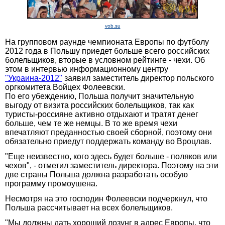
vob.su
На групповом раунде чемпионата Европы по футболу
2012 года в Польшу приедет больше всего российских
болельщиков, вторые в условном рейтинге - чехи. Об
этом в интервью информационному центру
"Украина-2012"
заявил заместитель директор польского
оргкомитета Войцех Фолеевски.
По его убеждению, Польша получит значительную
выгоду от визита российских болельщиков, так как
туристы-россияне активно отдыхают и тратят денег
больше, чем те же немцы. В то же время чехи
впечатляют преданностью своей сборной, поэтому они
обязательно приедут поддержать команду во Вроцлав.
"Еще неизвестно, кого здесь будет больше - поляков или
чехов", - отметил заместитель директора. Поэтому на эти
две страны Польша должна разработать особую
программу промоушена.
Несмотря на это господин Фолеевски подчеркнул, что
Польша рассчитывает на всех болельщиков.
"Мы должны дать хороший лозунг в адрес Европы, что