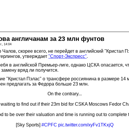
ва англичанам за 23 млн фунтов
., 14:04
алов, скорее всего, не перейдет в английский "Кристал П
терлингов, утверждает
"Спорт-Экспресс"
.
ебя в английской Премьер-лиге, однако ЦСКА опасается, чт
 замену вряд ли получится.
е "Кристал Пэлас" о трансфере россиянина в размере 14 
ен предлагать за Федора больше 23 млн.
On the contrary...
l waiting to find out if their 23m bid for CSKA Moscows Fedor Ch
d to be over their valuation and time is running out to complete th
[Sky Sports]
#CPFC
pic.twitter.com/xyFv1TKxjQ