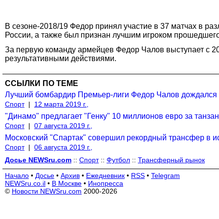
В сезоне-2018/19 Федор принял участие в 37 матчах в ра
России, а также был признан лучшим игроком прошедшего 
За первую команду армейцев Федор Чалов выступает с 201
результативными действиями.
ССЫЛКИ ПО ТЕМЕ
Лучший бомбардир Премьер-лиги Федор Чалов дождался 
Спорт
|
12 марта 2019 г.,
"Динамо" предлагает "Генку" 10 миллионов евро за танза
Спорт
|
07 августа 2019 г.,
Московский "Спартак" совершил рекордный трансфер в и
Спорт
|
06 августа 2019 г.,
Досье NEWSru.com
::
Спорт
::
Футбол
::
Трансферный рынок
Начало
•
Досье
•
Архив
•
Ежедневник
•
RSS
•
Telegram
NEWSru.co.il
•
В Москве
•
Инопресса
©
Новости NEWSru.com
2000-2026