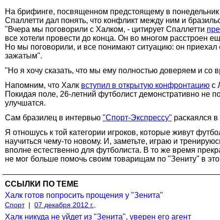
На брифинге, посвященном предстоящему в понедельник ма
Спаллетти дал понять, что конфликт между ним и бразил
"Вчера мы поговорили с Халком, - цитирует Спаллетти
пре
все хотели провести до конца. Он во многом расстроен еще
Но мы поговорили, и все понимают ситуацию: он приехал 
зажатым".
"Но я хочу сказать, что мы ему полностью доверяем и со 
Напомним, что Халк
вступил в открытую конфронтацию
с 
Покидая поле, 26-летний футболист демонстративно не пож
улучшатся.
Сам бразилец в интервью
"Спорт-Экспрессу"
раскаялся в
Я отношусь к той категории игроков, которые живут футбо
научиться чему-то новому. И, заметьте, играю и тренирую
вполне естественно для футболиста. В то же время прекра
не мог больше помочь своим товарищам по "Зениту" в этой
ССЫЛКИ ПО ТЕМЕ
Халк готов попросить прощения у "Зенита"
Спорт
|
07 декабря 2012 г.,
Халк никуда не уйдет из "Зенита", уверен его агент