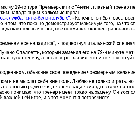
тчу 19-го тура Премьер-лиги с "Анжи", главный тренер пе
ьским нападающим Халком исчерпан.
сс-служба "сине-бело-голубых"
. - Конечно, он был расстрое
 и тем, что пока не демонстрирует максимум того, на что с
сюда как сильный игрок, все внимание сконцентрировано на
временем все наладится", - подчеркнул итальянский специал
Лучано Спаллетти, который заменил его на 79-й минуте мат
ал руку тренеру, а после игры заявил, что может скоро уйт
 содеянном, объяснив свое поведение чрезмерным желани
лом и не мыслят себя вне поля. Люблю не только играть, н
сь не столько ради себя, сколько ради команды, своих парт
сно понимаю, что тренер имеет право на замену. Он воспол
 важнейшей игре, и в тот момент я погорячился".