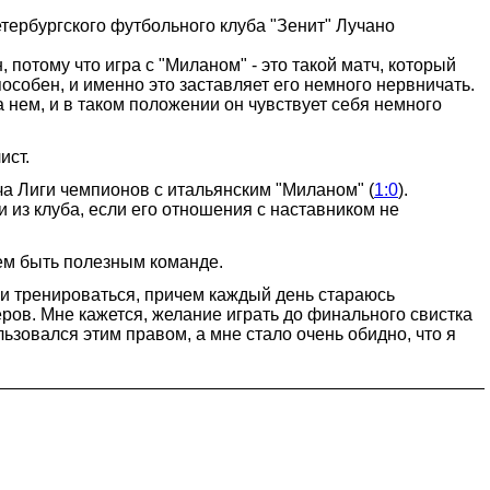
тербургского футбольного клуба "Зенит" Лучано
н, потому что игра с "Миланом" - это такой матч, который
пособен, и именно это заставляет его немного нервничать.
 нем, и в таком положении он чувствует себя немного
ист.
ча Лиги чемпионов с итальянским "Миланом" (
1:0
).
и из клуба, если его отношения с наставником не
ем быть полезным команде.
о и тренироваться, причем каждый день стараюсь
неров. Мне кажется, желание играть до финального свистка
ьзовался этим правом, а мне стало очень обидно, что я