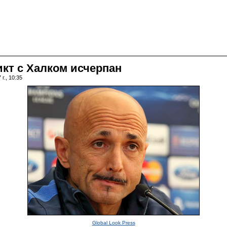
икт с Халком исчерпан
г., 10:35
Global Look Press