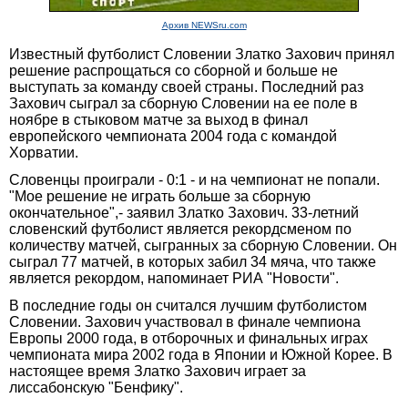
Архив NEWSru.com
Известный футболист Словении Златко Захович принял
решение распрощаться со сборной и больше не
выступать за команду своей страны. Последний раз
Захович сыграл за сборную Словении на ее поле в
ноябре в стыковом матче за выход в финал
европейского чемпионата 2004 года с командой
Хорватии.
Словенцы проиграли - 0:1 - и на чемпионат не попали.
"Мое решение не играть больше за сборную
окончательное",- заявил Златко Захович. 33-летний
словенский футболист является рекордсменом по
количеству матчей, сыгранных за сборную Словении. Он
сыграл 77 матчей, в которых забил 34 мяча, что также
является рекордом, напоминает РИА "Новости".
В последние годы он считался лучшим футболистом
Словении. Захович участвовал в финале чемпиона
Европы 2000 года, в отборочных и финальных играх
чемпионата мира 2002 года в Японии и Южной Корее. В
настоящее время Златко Захович играет за
лиссабонскую "Бенфику".