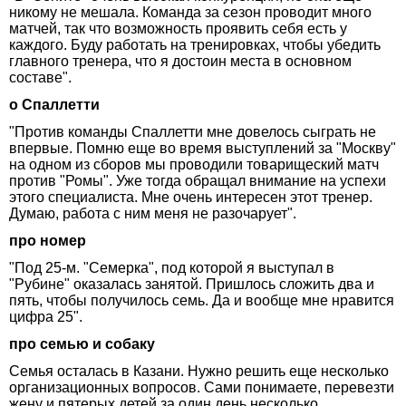
никому не мешала. Команда за сезон проводит много
матчей, так что возможность проявить себя есть у
каждого. Буду работать на тренировках, чтобы убедить
главного тренера, что я достоин места в основном
составе".
о Спаллетти
"Против команды Спаллетти мне довелось сыграть не
впервые. Помню еще во время выступлений за "Москву"
на одном из сборов мы проводили товарищеский матч
против "Ромы". Уже тогда обращал внимание на успехи
этого специалиста. Мне очень интересен этот тренер.
Думаю, работа с ним меня не разочарует".
про номер
"Под 25-м. "Семерка", под которой я выступал в
"Рубине" оказалась занятой. Пришлось сложить два и
пять, чтобы получилось семь. Да и вообще мне нравится
цифра 25".
про семью и собаку
Семья осталась в Казани. Нужно решить еще несколько
организационных вопросов. Сами понимаете, перевезти
жену и пятерых детей за один день несколько