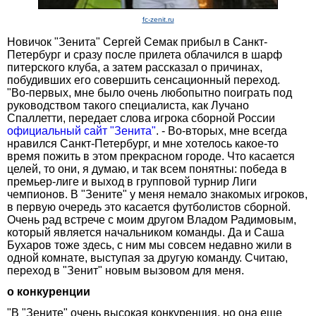
fc-zenit.ru
Новичок "Зенита" Сергей Семак прибыл в Санкт-
Петербург и сразу после прилета облачился в шарф
питерского клуба, а затем рассказал о причинах,
побудивших его совершить сенсационный переход.
"Во-первых, мне было очень любопытно поиграть под
руководством такого специалиста, как Лучано
Спаллетти, передает слова игрока сборной России
официальный сайт "Зенита"
. - Во-вторых, мне всегда
нравился Санкт-Петербург, и мне хотелось какое-то
время пожить в этом прекрасном городе. Что касается
целей, то они, я думаю, и так всем понятны: победа в
премьер-лиге и выход в групповой турнир Лиги
чемпионов. В "Зените" у меня немало знакомых игроков,
в первую очередь это касается футболистов сборной.
Очень рад встрече с моим другом Владом Радимовым,
который является начальником команды. Да и Саша
Бухаров тоже здесь, с ним мы совсем недавно жили в
одной комнате, выступая за другую команду. Считаю,
переход в "Зенит" новым вызовом для меня.
о конкуренции
"В "Зените" очень высокая конкуренция, но она еще