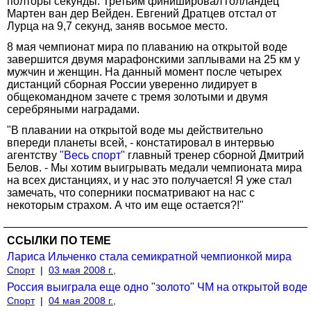
полторы секунды. Третьим финишировал голландец
Мартен ван дер Вейден. Евгений Дратцев отстал от
Лурца на 9,7 секунд, заняв восьмое место.
8 мая чемпионат мира по плаванию на открытой воде
завершится двумя марафонскими заплывами на 25 км у
мужчин и женщин. На данный момент после четырех
дистанций сборная России уверенно лидирует в
общекомандном зачете с тремя золотыми и двумя
серебряными наградами.
"В плавании на открытой воде мы действительно
впереди планеты всей, - констатировал в интервью
агентству
"Весь спорт"
главный тренер сборной Дмитрий
Белов. - Мы хотим выигрывать медали чемпионата мира
на всех дистанциях, и у нас это получается! Я уже стал
замечать, что соперники посматривают на нас с
некоторым страхом. А что им еще остается?!"
ССЫЛКИ ПО ТЕМЕ
Лариса Ильченко стала семикратной чемпионкой мира
Спорт
|
03 мая 2008 г.,
Россия выиграла еще одно "золото" ЧМ на открытой воде
Спорт
|
04 мая 2008 г.,