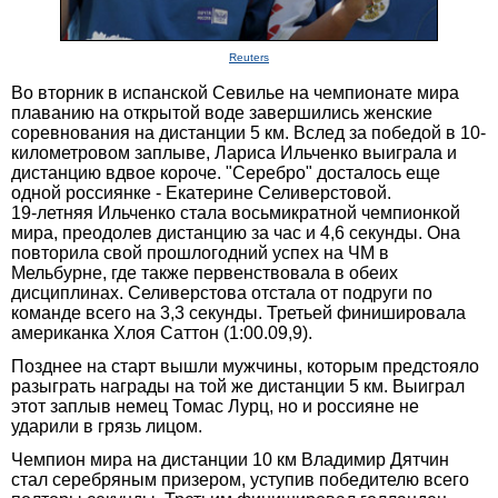
Reuters
Во вторник в испанской Севилье на чемпионате мира
плаванию на открытой воде завершились женские
соревнования на дистанции 5 км. Вслед за победой в 10-
километровом заплыве, Лариса Ильченко выиграла и
дистанцию вдвое короче. "Серебро" досталось еще
одной россиянке - Екатерине Селиверстовой.
19-летняя Ильченко стала восьмикратной чемпионкой
мира, преодолев дистанцию за час и 4,6 секунды. Она
повторила свой прошлогодний успех на ЧМ в
Мельбурне, где также первенствовала в обеих
дисциплинах. Селиверстова отстала от подруги по
команде всего на 3,3 секунды. Третьей финишировала
американка Хлоя Саттон (1:00.09,9).
Позднее на старт вышли мужчины, которым предстояло
разыграть награды на той же дистанции 5 км. Выиграл
этот заплыв немец Томас Лурц, но и россияне не
ударили в грязь лицом.
Чемпион мира на дистанции 10 км Владимир Дятчин
стал серебряным призером, уступив победителю всего