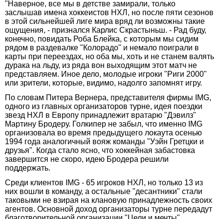
"Наверное, все мы в детстве замирали, только
заслышав имена хоккеистов НХЛ, но после пяти сезонов
в этой сильнейшей лиге мира вряд ли возможны такие
ощущения, - признался Карлис Скрастыньш. - Рад буду,
конечно, повидать Роба Блейка, с которым мы сидим
рядом в раздевалке "Колорадо" и немало поиграли в
карты при переездах, но оба мы, хоть и не станем валять
дурака на льду, из ряда вон выходящим этот матч не
представляем. Иное дело, молодые игроки "Риги 2000"
или зрители, которые, видимо, надолго запомнят игру.
По словам Питера Вернера, представителя фирмы IMG,
одного из главных организаторов турне, идея поездки
звезд НХЛ в Европу принадлежит вратарю "Дэвилз"
Мартину Бродеру. Голкипер не забыл, что именно IMG
организовала во время предыдущего локаута осенью
1994 года аналогичный вояж команды "Уэйн Гретцки и
друзья". Когда стало ясно, что хоккейная забастовка
завершится не скоро, идею Бродера решили
поддержать.
Среди клиентов IMG - 65 игроков НХЛ, но только 13 из
них вошли в команду, а остальные "десантники" стали
таковыми не взирая на клановую принадлежность своих
агентов. Основной доход организаторы турне передадут
благотворительной организации "Цели и мечты",