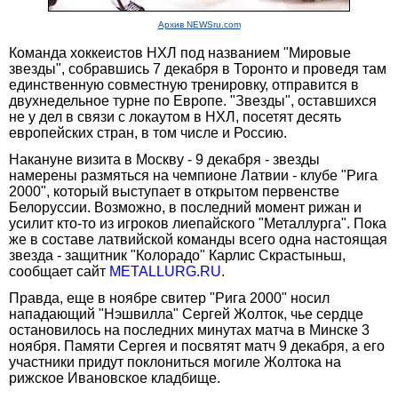
Архив NEWSru.com
Команда хоккеистов НХЛ под названием "Мировые
звезды", собравшись 7 декабря в Торонто и проведя там
единственную совместную тренировку, отправится в
двухнедельное турне по Европе. "Звезды", оставшихся
не у дел в связи с локаутом в НХЛ, посетят десять
европейских стран, в том числе и Россию.
Накануне визита в Москву - 9 декабря - звезды
намерены размяться на чемпионе Латвии - клубе "Рига
2000", который выступает в открытом первенстве
Белоруссии. Возможно, в последний момент рижан и
усилит кто-то из игроков лиепайского "Металлурга". Пока
же в составе латвийской команды всего одна настоящая
звезда - защитник "Колорадо" Карлис Скрастыньш,
сообщает сайт
METALLURG.RU
.
Правда, еще в ноябре свитер "Рига 2000" носил
нападающий "Нэшвилла" Сергей Жолток, чье сердце
остановилось на последних минутах матча в Минске 3
ноября. Памяти Сергея и посвятят матч 9 декабря, а его
участники придут поклониться могиле Жолтока на
рижское Ивановское кладбище.