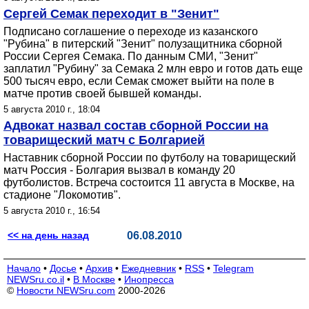
Сергей Семак переходит в "Зенит"
Подписано соглашение о переходе из казанского
"Рубина" в питерский "Зенит" полузащитника сборной
России Сергея Семака. По данным СМИ, "Зенит"
заплатил "Рубину" за Семака 2 млн евро и готов дать еще
500 тысяч евро, если Семак сможет выйти на поле в
матче против своей бывшей команды.
5 августа 2010 г., 18:04
Адвокат назвал состав сборной России на
товарищеский матч с Болгарией
Наставник сборной России по футболу на товарищеский
матч Россия - Болгария вызвал в команду 20
футболистов. Встреча состоится 11 августа в Москве, на
стадионе "Локомотив".
5 августа 2010 г., 16:54
<< на день назад
06.08.2010
Начало
•
Досье
•
Архив
•
Ежедневник
•
RSS
•
Telegram
NEWSru.co.il
•
В Москве
•
Инопресса
©
Новости NEWSru.com
2000-2026