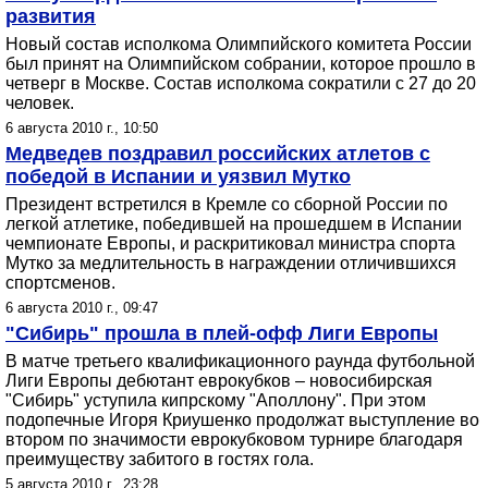
развития
Новый состав исполкома Олимпийского комитета России
был принят на Олимпийском собрании, которое прошло в
четверг в Москве. Состав исполкома сократили с 27 до 20
человек.
6 августа 2010 г., 10:50
Медведев поздравил российских атлетов с
победой в Испании и уязвил Мутко
Президент встретился в Кремле со сборной России по
легкой атлетике, победившей на прошедшем в Испании
чемпионате Европы, и раскритиковал министра спорта
Мутко за медлительность в награждении отличившихся
спортсменов.
6 августа 2010 г., 09:47
"Сибирь" прошла в плей-офф Лиги Европы
В матче третьего квалификационного раунда футбольной
Лиги Европы дебютант еврокубков – новосибирская
"Сибирь" уступила кипрскому "Аполлону". При этом
подопечные Игоря Криушенко продолжат выступление во
втором по значимости еврокубковом турнире благодаря
преимуществу забитого в гостях гола.
5 августа 2010 г., 23:28