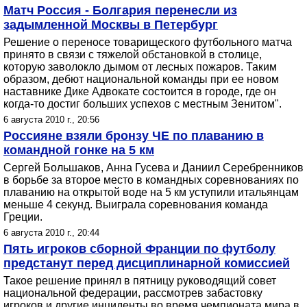
Матч Россия - Болгария перенесли из
задымленной Москвы в Петербург
Решение о переносе товарищеского футбольного матча
принято в связи с тяжелой обстановкой в столице,
которую заволокло дымом от лесных пожаров. Таким
образом, дебют национальной команды при ее новом
наставнике Дике Адвокате состоится в городе, где он
когда-то достиг больших успехов с местным Зенитом".
6 августа 2010 г., 20:56
Россияне взяли бронзу ЧЕ по плаванию в
командной гонке на 5 км
Сергей Большаков, Анна Гусева и Даниил Серебренников
в борьбе за второе место в командных соревнованиях по
плаванию на открытой воде на 5 км уступили итальянцам
меньше 4 секунд. Выиграла соревнования команда
Греции.
6 августа 2010 г., 20:44
Пять игроков сборной Франции по футболу
предстанут перед дисциплинарной комиссией
Такое решение принял в пятницу руководящий совет
национальной федерации, рассмотрев забастовку
игроков и другие инциденты во время чемпионата мира в