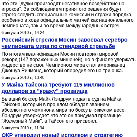
что эти "дудки производят негативное воздействие на
игроков". За соблюдением принятого решения будут
строго следить специальные комиссии и стражи порядка,
особенно в ходе официальных матчей как национального
чемпионата, так и во время международных встреч.
6 августа 2010 г., 14:24
Российский стрелок Мосин завоевал серебро
чемпионата мира по стендовой стрельбе
По итогам квалификации Мосин повторил мировой
рекорд (147 пораженных мишеней), но в финале удержать
лидерство не смог. Чемпионом мира стал американец
Джошуа Ричмонд, который опередил его на три очка.
6 августа 2010 г., 13:40
У Майка Тайсона требуют 115 миллионов
долларов за "кражу" прозвища
Бывший боксер Майк Лэндрум подал в суд на Майка
Тайсона, который в прошлом обладал званием
абсолютного чемпиона мира по боксу в тяжелом весе.
Лэндрум утверждает, что это он придумал прозвище
"Железный Майк", а Тайсон его присвоил.
6 августа 2010 г., 11:34
ОКР утвердил новый исполком и стратегию