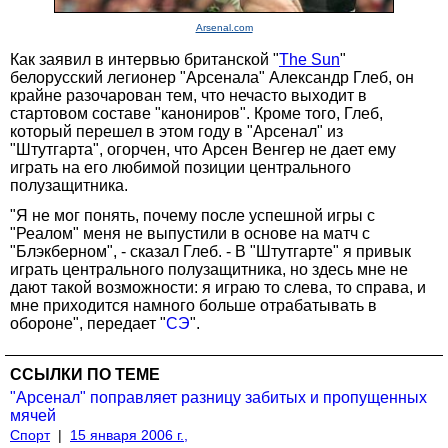
Arsenal.com
Как заявил в интервью британской "
The Sun
"
белорусский легионер "Арсенала" Александр Глеб, он
крайне разочарован тем, что нечасто выходит в
стартовом составе "канониров". Кроме того, Глеб,
который перешел в этом году в "Арсенал" из
"Штутгарта", огорчен, что Арсен Венгер не дает ему
играть на его любимой позиции центрального
полузащитника.
"Я не мог понять, почему после успешной игры с
"Реалом" меня не выпустили в основе на матч с
"Блэкберном", - сказал Глеб. - В "Штутгарте" я привык
играть центрального полузащитника, но здесь мне не
дают такой возможности: я играю то слева, то справа, и
мне приходится намного больше отрабатывать в
обороне", передает "
СЭ
".
ССЫЛКИ ПО ТЕМЕ
"Арсенал" поправляет разницу забитых и пропущенных
мячей
Спорт
|
15 января 2006 г.,