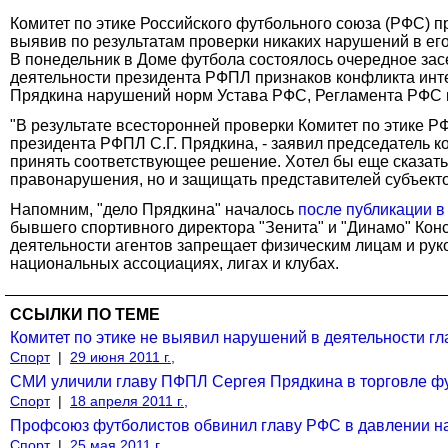
Комитет по этике Российского футбольного союза (РФС) 
выявив по результатам проверки никаких нарушений в ег
В понедельник в Доме футбола состоялось очередное зас
деятельности президента РФПЛ признаков конфликта инте
Прядкина нарушений норм Устава РФС, Регламента РФС п
"В результате всесторонней проверки Комитет по этике 
президента РФПЛ С.Г. Прядкина, - заявил председатель к
принять соответствующее решение. Хотел бы еще сказать о
правонарушения, но и защищать представителей субъектов
Напомним, "дело Прядкина" началось
после публикации в
бывшего спортивного директора "Зенита" и "Динамо" Ко
деятельности агентов запрещает физическим лицам и рук
национальных ассоциациях, лигах и клубах.
ССЫЛКИ ПО ТЕМЕ
Комитет по этике не выявил нарушений в деятельности 
Спорт
|
29 июня 2011 г.,
СМИ уличили главу ПФПЛ Сергея Прядкина в торговле ф
Спорт
|
18 апреля 2011 г.,
Профсоюз футболистов обвинил главу РФС в давлении на
Спорт
|
25 мая 2011 г.,