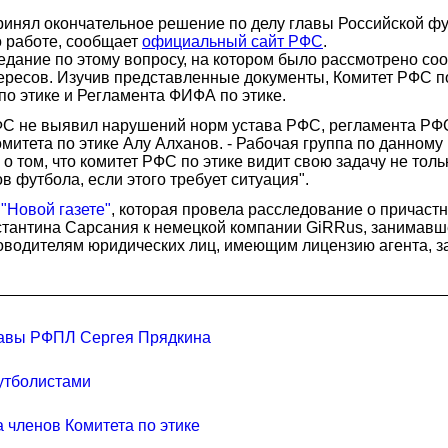
принял окончательное решение по делу главы Российской ф
о работе, сообщает
официальный сайт РФС
.
едание по этому вопросу, на котором было рассмотрено с
ресов. Изучив представленные документы, Комитет РФС по
о этике и Регламента ФИФА по этике.
РФС не выявил нарушений норм устава РФС, регламента РФС
омитета по этике Алу Алханов. - Рабочая группа по данном
 том, что комитет РФС по этике видит свою задачу не толь
 футбола, если этого требует ситуация".
 "Новой газете"
, которая провела расследование о причас
нстантина Сарсания к немецкой компании GiRRus, занимавш
оводителям юридических лиц, имеющим лицензию агента, з
главы РФПЛ Сергея Прядкина
утболистами
 членов Комитета по этике