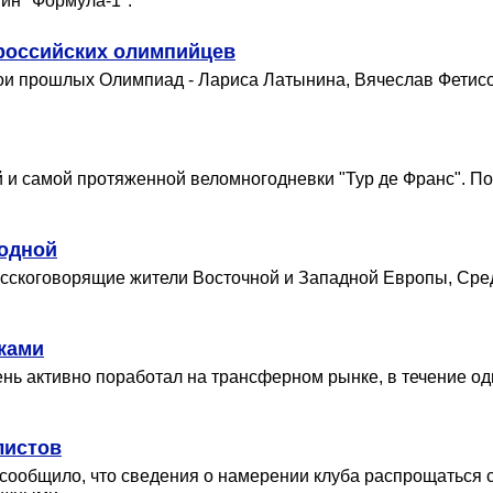
ин "Формула-1".
российских олимпийцев
ои прошлых Олимпиад - Лариса Латынина, Вячеслав Фетис
 и самой протяженной веломногодневки "Тур де Франс". По
родной
усскоговорящие жители Восточной и Западной Европы, Сре
ками
нь активно поработал на трансферном рынке, в течение од
листов
а" сообщило, что сведения о намерении клуба распрощать