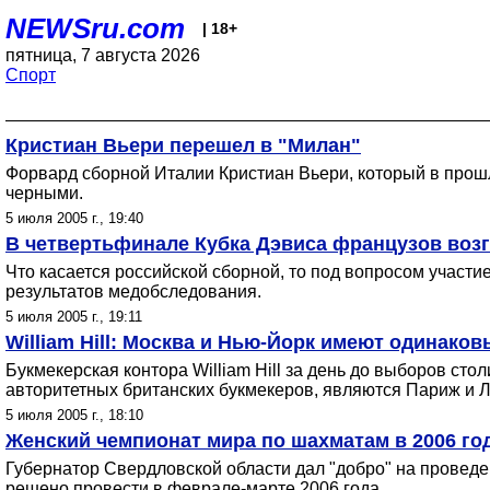
NEWSru.com
| 18+
пятница, 7 августа 2026
Спорт
Кристиан Вьери перешел в "Милан"
Форвард сборной Италии Кристиан Вьери, который в прошл
черными.
5 июля 2005 г., 19:40
В четвертьфинале Кубка Дэвиса французов возг
Что касается российской сборной, то под вопросом участи
результатов медобследования.
5 июля 2005 г., 19:11
William Hill: Москва и Нью-Йорк имеют одинако
Букмекерская контора William Hill за день до выборов с
авторитетных британских букмекеров, являются Париж и 
5 июля 2005 г., 18:10
Женский чемпионат мира по шахматам в 2006 го
Губернатор Свердловской области дал "добро" на проведе
решено провести в феврале-марте 2006 года.