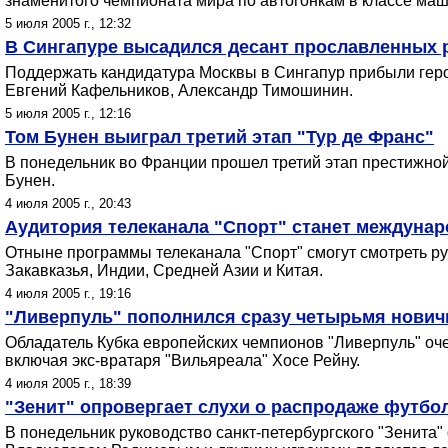
знаменитого чемпионата мира по автогонкам в классе маш
5 июля 2005 г., 12:32
В Сингапуре высадился десант прославленных 
Поддержать кандидатура Москвы в Сингапур прибыли гер
Евгений Кафельников, Александр Тимошинин.
5 июля 2005 г., 12:16
Том Бунен выиграл третий этап "Тур де Франс"
В понедельник во Франции прошел третий этап престижной
Бунен.
4 июля 2005 г., 20:43
Аудитория телеканала "Спорт" станет междуна
Отныне программы телеканала "Спорт" смогут смотреть р
Закавказья, Индии, Средней Азии и Китая.
4 июля 2005 г., 19:16
"Ливерпуль" пополнился сразу четырьмя нович
Обладатель Кубка европейских чемпионов "Ливерпуль" оче
включая экс-вратаря "Вильяреала" Хосе Рейну.
4 июля 2005 г., 18:39
"Зенит" опровергает слухи о распродаже футбо
В понедельник руководство санкт-петербургского "Зенит