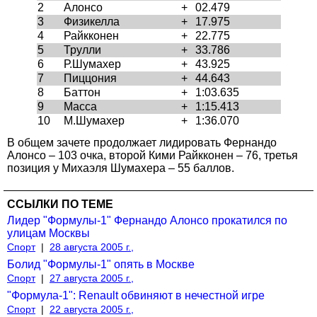
2
Алонсо
+
02.479
3
Физикелла
+
17.975
4
Райкконен
+
22.775
5
Трулли
+
33.786
6
Р.Шумахер
+
43.925
7
Пиццония
+
44.643
8
Баттон
+
1:03.635
9
Масса
+
1:15.413
10
М.Шумахер
+
1:36.070
В общем зачете продолжает лидировать Фернандо
Алонсо – 103 очка, второй Кими Райкконен – 76, третья
позиция у Михаэля Шумахера – 55 баллов.
ССЫЛКИ ПО ТЕМЕ
Лидер "Формулы-1" Фернандо Алонсо прокатился по
улицам Москвы
Спорт
|
28 августа 2005 г.,
Болид "Формулы-1" опять в Москве
Спорт
|
27 августа 2005 г.,
"Формула-1": Renault обвиняют в нечестной игре
Спорт
|
22 августа 2005 г.,