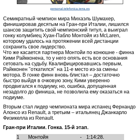
personal.telefonica.terra.es
Семикратный чемпион мира Михаэль Шумахер,
финишировав десятым на Гран-при Италии, лишился
шансов защитить свой чемпионский титул, а выиграл
гонку колумбиец Хуан-Пабло Монтойя из McLaren,
которому удалось на протяжении всей дистанции
сохранить свое лидерство.
Что же касается партнера Монтойи по конюшне - финна
Кими Райкконена, то у него опять есть все основания
сетовать на судьбу. Квалифицировавшись первым,
Райкконен "откатился" на 11-е место из-за смены
мотора. В гонке финн вновь блистал – достаточно
быстро выйдя в очковую зону, Кими уверенно
продвигался к подиуму, но, ошибка, допущенная
незадолго до финиша, не позволила ему оказаться на
подиуме.
Вторым стал лидер чемпионата мира испанец Фернандо
Алонсо из Renault, а третьим – итальянец Джанкарло
Физикелла из Renault.
Гран-при Италии. Гонка. 15-й этап.
1
Монтойя
-
1:14:28.