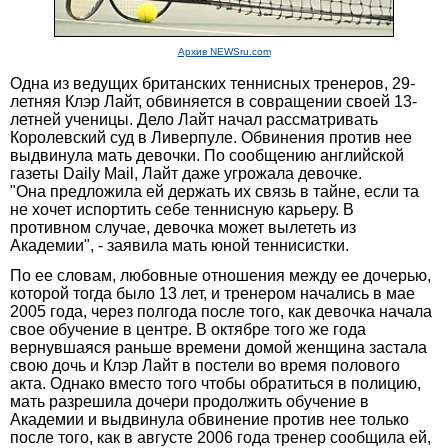
Архив NEWSru.com
Одна из ведущих британских теннисных тренеров, 29-
летняя Клэр Лайт, обвиняется в совращении своей 13-
летней ученицы. Дело Лайт начал рассматривать
Королевский суд в Ливерпуле. Обвинения против нее
выдвинула мать девочки. По сообщению английской
газеты Daily Mail, Лайт даже угрожала девочке.
"Она предложила ей держать их связь в тайне, если та
не хочет испортить себе теннисную карьеру. В
противном случае, девочка может вылететь из
Академии", - заявила мать юной теннисистки.
По ее словам, любовные отношения между ее дочерью,
которой тогда было 13 лет, и тренером начались в мае
2005 года, через полгода после того, как девочка начала
свое обучение в центре. В октябре того же года
вернувшаяся раньше времени домой женщина застала
свою дочь и Клэр Лайт в постели во время полового
акта. Однако вместо того чтобы обратиться в полицию,
мать разрешила дочери продолжить обучение в
Академии и выдвинула обвинение против нее только
после того, как в августе 2006 года тренер сообщила ей,