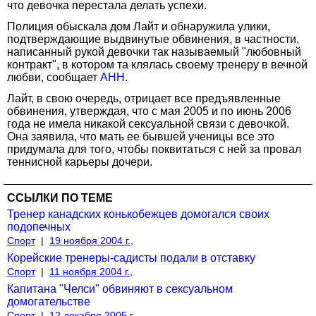
что девочка перестала делать успехи.
Полиция обыскала дом Лайт и обнаружила улики,
подтверждающие выдвинутые обвинения, в частности,
написанный рукой девочки так называемый "любовный
контракт", в котором та клялась своему тренеру в вечной
любви, сообщает
АНН
.
Лайт, в свою очередь, отрицает все предъявленные
обвинения, утверждая, что с мая 2005 и по июнь 2006
года не имела никакой сексуальной связи с девочкой.
Она заявила, что мать ее бывшей ученицы все это
придумала для того, чтобы поквитаться с ней за провал
теннисной карьеры дочери.
ССЫЛКИ ПО ТЕМЕ
Тренер канадских конькобежцев домогался своих
подопечных
Спорт
|
19 ноября 2004 г.,
Корейские тренеры-садисты подали в отставку
Спорт
|
11 ноября 2004 г.,
Капитана "Челси" обвиняют в сексуальном
домогательстве
Спорт
|
12 декабря 2005 г.,