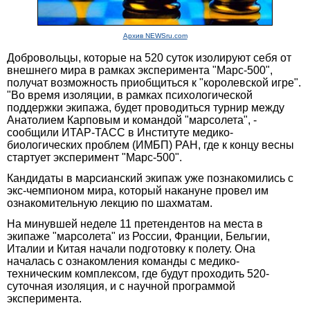
Архив NEWSru.com
Добровольцы, которые на 520 суток изолируют себя от
внешнего мира в рамках эксперимента "Марс-500",
получат возможность приобщиться к "королевской игре".
"Во время изоляции, в рамках психологической
поддержки экипажа, будет проводиться турнир между
Анатолием Карповым и командой "марсолета", -
сообщили ИТАР-ТАСС в Институте медико-
биологических проблем (ИМБП) РАН, где к концу весны
стартует эксперимент "Марс-500".
Кандидаты в марсианский экипаж уже познакомились с
экс-чемпионом мира, который накануне провел им
ознакомительную лекцию по шахматам.
На минувшей неделе 11 претендентов на места в
экипаже "марсолета" из России, Франции, Бельгии,
Италии и Китая начали подготовку к полету. Она
началась с ознакомления команды с медико-
техническим комплексом, где будут проходить 520-
суточная изоляция, и с научной программой
эксперимента.