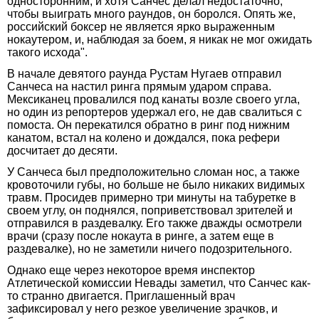
односторонним, и хотя Санчес делал недостаточно,
чтобы выиграть много раундов, он боролся. Опять же,
российский боксер не является ярко выраженным
нокаутером, и, наблюдая за боем, я никак не мог ожидать
такого исхода".
В начале девятого раунда Рустам Нугаев отправил
Санчеса на настил ринга прямым ударом справа.
Мексиканец провалился под канаты возле своего угла,
но один из репортеров удержал его, не дав свалиться с
помоста. Он перекатился обратно в ринг под нижним
канатом, встал на колено и дождался, пока рефери
досчитает до десяти.
У Санчеса был предположительно сломан нос, а также
кровоточили губы, но больше не было никаких видимых
травм. Просидев примерно три минуты на табуретке в
своем углу, он поднялся, поприветствовал зрителей и
отправился в раздевалку. Его также дважды осмотрели
врачи (сразу после нокаута в ринге, а затем еще в
раздевалке), но не заметили ничего подозрительного.
Однако еще через некоторое время инспектор
Атлетической комиссии Невады заметил, что Санчес как-
то странно двигается. Приглашенный врач
зафиксировал у него резкое увеличение зрачков, и