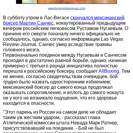
www.boxinginlasvegas.com
В субботу утром в Лас-Вегасе
скончался мексиканский
боксер Мартин Санчес
, нокаутированный предыдущим
вечером российским легковесом Рустамом Нугаевым. О
причине его смерти поначалу ничего официально не
сообщалось, однако, согласно информации Las Vegas
Review-Journal, Санчес умер вследствие травмы
головного мозга.
Первоначально поединок между Нугаевым и Санчесом
проходил в достаточно равной борьбе, однако, начиная
примерно с третьего раунда инициатива полностью
перешла к российскому боксеру, сообщает
AllBoxing
. Тем
не менее, согласно свидетельствам очевидцев, бой
трудно было назвать односторонним избиением:
мексиканский боксер до самого конца продолжал
оказывать сопротивление, и вплоть до самого нокаута
ни у кого не возникало ощущения, что его здоровье
находится в опасности.
"Этот парень из России на самом деле не обладает
таким уж жестким ударом, - рассказал глава
Атлетической комиссии штата Невада Марк Ратнер,
присутствовавший на поединке. - Бой не был