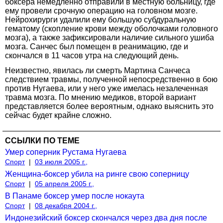
боксера немедленно отправили в местную больницу, где
ему провели срочную операцию на головном мозге.
Нейрохирурги удалили ему большую субдуральную
гематому (скопление крови между оболочками головного
мозга), а также зафиксировали наличие сильного ушиба
мозга. Санчес был помещен в реанимацию, где и
скончался в 11 часов утра на следующий день.
Неизвестно, явилась ли смерть Мартина Санчеса
следствием травмы, полученной непосредственно в бою
против Нугаева, или у него уже имелась незалеченная
травма мозга. По мнению медиков, второй вариант
представляется более вероятным, однако выяснить это
сейчас будет крайне сложно.
ССЫЛКИ ПО ТЕМЕ
Умер соперник Рустама Нугаева
Спорт
|
03 июля 2005 г.,
Женщина-боксер убила на ринге свою соперницу
Спорт
|
05 апреля 2005 г.,
В Панаме боксер умер после нокаута
Спорт
|
08 декабря 2004 г.,
Индонезийский боксер скончался через два дня после