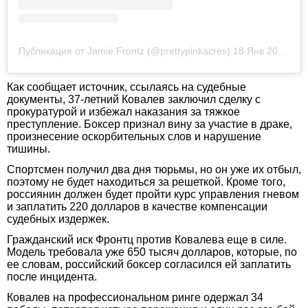
Публикация от Jamie Frontz (@prettypinkacres)
18 Янв 2019 в 2:56 PST
Как сообщает источник, ссылаясь на судебные
документы, 37-летний Ковалев заключил сделку с
прокуратурой и избежал наказания за тяжкое
преступление. Боксер признал вину за участие в драке,
произнесение оскорбительных слов и нарушение
тишины.
Спортсмен получил два дня тюрьмы, но он уже их отбыл,
поэтому не будет находиться за решеткой. Кроме того,
россиянин должен будет пройти курс управления гневом
и заплатить 220 долларов в качестве компенсации
судебных издержек.
Гражданский иск Фронтц против Ковалева еще в силе.
Модель требовала уже 650 тысяч долларов, которые, по
ее словам, российский боксер согласился ей заплатить
после инцидента.
Ковалев на профессиональном ринге одержал 34