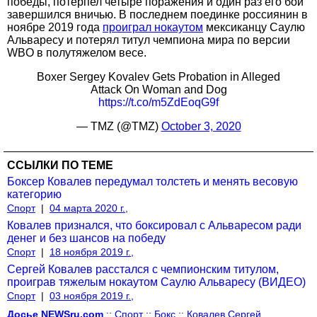
победы, потерпел четыре поражения и один раз его бой
завершился вничью. В последнем поединке россиянин в
ноябре 2019 года
проиграл нокаутом
мексиканцу Саулю
Альваресу и потерял титул чемпиона мира по версии
WBO в полутяжелом весе.
Boxer Sergey Kovalev Gets Probation in Alleged
Attack On Woman and Dog
https://t.co/m5ZdEoqG9f
— TMZ (@TMZ)
October 3, 2020
ССЫЛКИ ПО ТЕМЕ
Боксер Ковалев передумал толстеть и менять весовую
категорию
Спорт
|
04 марта 2020 г.,
Ковалев признался, что боксировал с Альваресом ради
денег и без шансов на победу
Спорт
|
18 ноября 2019 г.,
Сергей Ковалев расстался с чемпионским титулом,
проиграв тяжелым нокаутом Саулю Альваресу (ВИДЕО)
Спорт
|
03 ноября 2019 г.,
Досье NEWSru.com
::
Спорт
::
Бокс
::
Ковалев Сергей