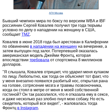
АГН Москва
Бывший чемпион мира по боксу по версиям WBA и IBF
россиянин Сергей Ковалев получил три года тюрьмы
условно по делу о нападении на женщину в США,
сообщает
TMZ
.
Ковалев в июне 2018 года был арестован в Калифорнии
по обвинению
в нападении на женщину
на вечеринке, а
затем выпущен под залог. Потерпевшей оказалась
американская модель Джейми Фронтц, которая
впоследствии
требовала
от спортсмена 8 миллионов
долларов.
"Я слышала, Ковалев отрицает, что ударил меня кулаком
по лицу. Любопытно, как тогда он объясняет тот факт, что
у меня внезапно появился разбитый нос, открытая рана
на голове, сотрясение мозга и травмы позвоночника,
когда он стоял в метре от меня в моей собственной
гостиной? Он так разозлился, что я отказала ему в сексе,
и даже несколько раз злобно пнул мою собаку. Но есть
свидетель, который все видел", - жаловалась тогда
Фронтц
в Instagram
.