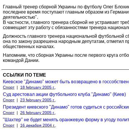
Главный тренер сборной Украины по футболу Олег Блохин
последнее время поступают главным образом из Германии
деятельностью".
В частности, главного тренера сборной не устраивает тре
совмещает эту работу с обязанностями тренера национа
Должность главного тренера национальной футбольной сб
она по закону разрешена народным депутатам, отметил п
общественных началах.
Напомним, что сборная Украины после первого круга отбо
командой Дании.
ССЫЛКИ ПО ТЕМЕ
Киевское "Динамо" может быть возвращено в госсобствен
Спорт
|
18 february 2005 г.,
Суд арестовал акции футбольного клуба "Динамо" (Киев)
Спорт
|
23 february 2005 г.,
Президент киевского "Динамо" готов судиться с российск
Спорт
|
26 february 2005 г.,
"Шахтер" не будет менять оранжевую форму в угоду поли
Спорт
|
16 декабря 2004 г.,