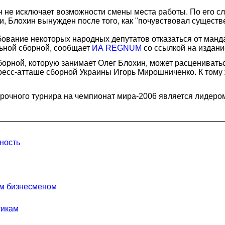
 не исключает возможности смены места работы. По его сл
, Блохин вынужден после того, как "почувствовал существ
бование некоторых народных депутатов отказаться от манда
льной сборной, сообщает
ИА REGNUM
со ссылкой на издан
орной, которую занимает Олег Блохин, может расцениватьс
ресс-атташе сборной Украины Игорь Мирошниченко. К тому 
рочного турнира на чемпионат мира-2006 является лидером
ность
им бизнесменом
тикам