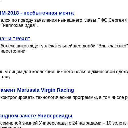
ЧМ-2018 - несбыточная мечта
зался по поводу заявления нынешнего главы РФС Сергея 
 "неплохая идея".
а" и "Реал"
болельщиков ждет увлекательнейшее дерби "Эль классико"
тивостоянии.
ым лицом для коллекции нижнего белья и джинсовой одежд
алду.
мент Marussia Virgin Racing
контролировать технологические программы, в том числе р
андном зачете Универсиады
Всемирной зимней Универсиады с 24 наградами – 10 золот