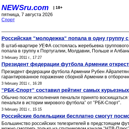
NEWSru.com
| 18+
пятница, 7 августа 2026
Спорт
Российская "молодежка" попала в одну группу 
В штаб-квартире УЕФА состоялась жеребьевка группового
попала в группу к Португалии, Молдавии, Польше и Албан
3 february 2011 г., 17:27
Президент федерации футбола Армении открести
Президент федерации футбола Армении Рубен Айрапетян 
гарантированное поражение сборной Армении в отборочн
3 february 2011 г., 16:28
"РБК-Спорт" составил рейтинг самых курьезны
Обычно после исполнения пенальти принято восхищаться 
пенальти в истории мирового футбола" от "РБК-Спорт".
3 february 2011 г., 15:15
Российские болельщики бесплатно смогут посмо
Большинство российских телезрителей в предстоящем футбо
можно смотреть только на спутниковом канале "НТВ-Плюс"