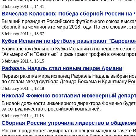
3 february 2011 г., 14:41
Вячеслав Колосков: Победа сборной России на 
Бывший президент Российского футбольного союза выска
сборной на чемпионате мира 2018 года. По его словам, это
3 february 2011 г., 13:37
Кубок Испании по футболу разыграют "Барселон
В финале футбольного Кубка Испании в нынешнем сезоне 
"Альмерию" и "Севилью" и разыграют трофей в очном про
3 february 2011 г., 13:15
Рафаэль Надаль стал новым лицом Армани
Первая ракетка мира испанец Рафаэль Надаль выбран нов
по стопам звезд футбола Дэвида Бекхэма и Криштиану Рон
3 february 2011 г., 12:19
Николай Фоменко возглавил инженерный департа
В новой должности инженерного директора Фоменко будет 
за сотрудничество с российской компанией.
3 february 2011 г., 11:15
Сборная России упрочила лидерство в общеком
Россия продолжает лидировать в общекомандном зачете 