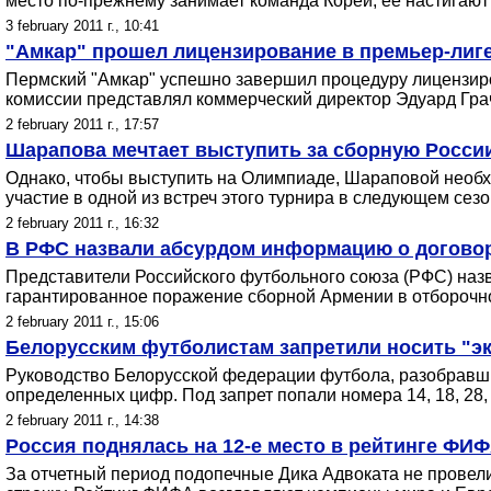
место по-прежнему занимает команда Кореи, ее настигают
3 february 2011 г., 10:41
"Амкар" прошел лицензирование в премьер-лиг
Пермский "Амкар" успешно завершил процедуру лицензиро
комиссии представлял коммерческий директор Эдуард Гра
2 february 2011 г., 17:57
Шарапова мечтает выступить за сборную Росси
Однако, чтобы выступить на Олимпиаде, Шараповой необх
участие в одной из встреч этого турнира в следующем сезо
2 february 2011 г., 16:32
В РФС назвали абсурдом информацию о догово
Представители Российского футбольного союза (РФС) наз
гарантированное поражение сборной Армении в отборочн
2 february 2011 г., 15:06
Белорусским футболистам запретили носить "э
Руководство Белорусской федерации футбола, разобравши
определенных цифр. Под запрет попали номера 14, 18, 28, 
2 february 2011 г., 14:38
Россия поднялась на 12-е место в рейтинге ФИ
За отчетный период подопечные Дика Адвоката не провели 