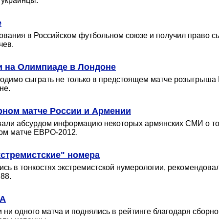
 украинцы.
е
вания в Российском футбольном союзе и получил право сыг
чев.
и на Олимпиаде в Лондоне
одимо сыграть не только в предстоящем матче розыгрыша К
не.
рном матче России и Армении
вали абсурдом информацию некоторых армянских СМИ о том
ом матче ЕВРО-2012.
кстремистские" номера
сь в тонкостях экстремистской нумерологии, рекомендова
88.
ФА
ни одного матча и поднялись в рейтинге благодаря сборно