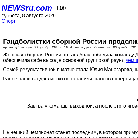
NEWSru.com
| 18+
суббота, 8 августа 2026
Спорт
Гандболистки сборной России продолж
время публикации: 03 декабря 2019 г., 10:51 | последнее обновление: 03 декабря 2019 
Женская сборная России по гандболу победила команду Де
обеспечила себе выход в основной групповой раунд
чемп
Самой результативной в матче стала Юлия Манагарова, н
Ранее наши гандболистки не оставили шансов соперница
Завтра у команды выходной, а после этого игр
Нынешний чемпионат станет последним, в котором примут
предварительном групповом этапе участники разделены н