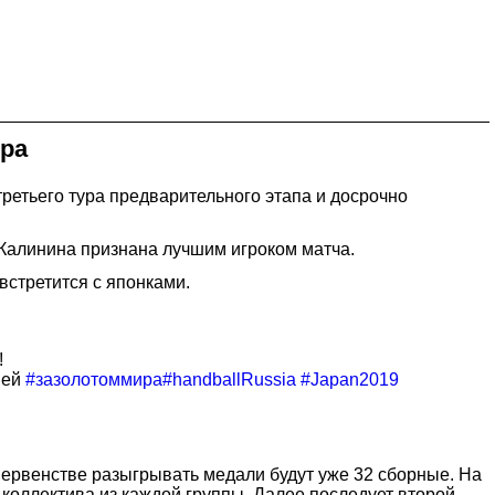
ира
ретьего тура предварительного этапа и досрочно
 Калинина признана лучшим игроком матча.
встретится с японками.
!
ией
#зазолотоммира
#handballRussia
#Japan2019
первенстве разыгрывать медали будут уже 32 сборные. На
коллектива из каждой группы. Далее последует второй