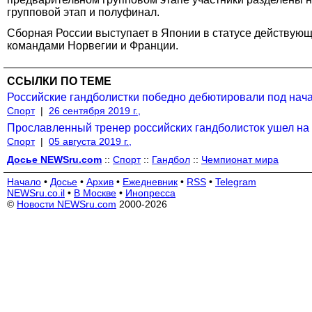
групповой этап и полуфинал.
Сборная России выступает в Японии в статусе действующ
командами Норвегии и Франции.
ССЫЛКИ ПО ТЕМЕ
Российские гандболистки победно дебютировали под нач
Спорт
|
26 сентября 2019 г.,
Прославленный тренер российских гандболисток ушел на 
Спорт
|
05 августа 2019 г.,
Досье NEWSru.com
::
Спорт
::
Гандбол
::
Чемпионат мира
Начало
•
Досье
•
Архив
•
Ежедневник
•
RSS
•
Telegram
NEWSru.co.il
•
В Москве
•
Инопресса
©
Новости NEWSru.com
2000-2026