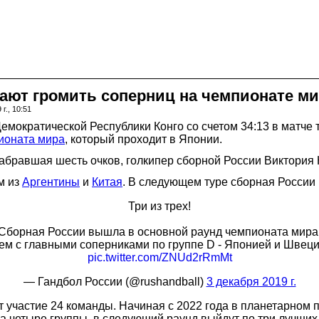
ают громить соперниц на чемпионате м
г., 10:51
мократической Республики Конго со счетом 34:13 в матче т
ионата мира
, который проходит в Японии.
абравшая шесть очков, голкипер сборной России Виктория
м из
Аргентины
и
Китая
. В следующем туре сборная России 
Три из трех!
Сборная России вышла в основной раунд чемпионата мира
аем с главными соперниками по группе D - Японией и Швец
pic.twitter.com/ZNUd2rRmMt
— Гандбол России (@rushandball)
3 декабря 2019 г.
 участие 24 команды. Начиная с 2022 года в планетарном 
а четыре группы, в следующий раунд выйдут по три лучших 