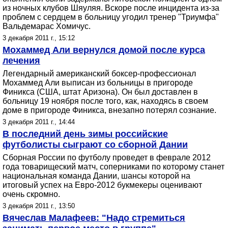
из ночных клубов Шяуляя. Вскоре после инцидента из-за
проблем с сердцем в больницу угодил тренер "Триумфа"
Вальдемарас Хомичус.
3 декабря 2011 г., 15:12
Мохаммед Али вернулся домой после курса
лечения
Легендарный американский боксер-профессионал
Мохаммед Али выписан из больницы в пригороде
Финикса (США, штат Аризона). Он был доставлен в
больницу 19 ноября после того, как, находясь в своем
доме в пригороде Финикса, внезапно потерял сознание.
3 декабря 2011 г., 14:44
В последний день зимы российские
футболисты сыграют со сборной Дании
Сборная России по футболу проведет в феврале 2012
года товарищеский матч, соперниками по которому станет
национальная команда Дании, шансы которой на
итоговый успех на Евро-2012 букмекеры оценивают
очень скромно.
3 декабря 2011 г., 13:50
Вячеслав Малафеев: "Надо стремиться