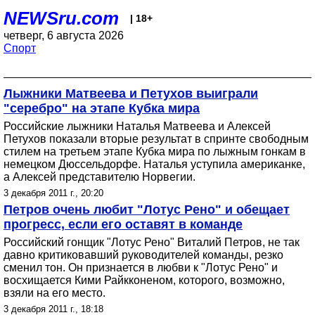
NEWSru.com
| 18+
четверг, 6 августа 2026
Спорт
Лыжники Матвеева и Петухов выиграли
"серебро" на этапе Кубка мира
Российские лыжники Наталья Матвеева и Алексей
Петухов показали вторые результат в спринте свободным
стилем на третьем этапе Кубка мира по лыжным гонкам в
немецком Дюссельдорфе. Наталья уступила американке,
а Алексей представителю Норвегии.
3 декабря 2011 г., 20:20
Петров очень любит "Лотус Рено" и обещает
прогресс, если его оставят в команде
Российский гонщик "Лотус Рено" Виталий Петров, не так
давно критиковавший руководителей команды, резко
сменил тон. Он признается в любви к "Лотус Рено" и
восхищается Кими Райкконеном, которого, возможно,
взяли на его место.
3 декабря 2011 г., 18:18