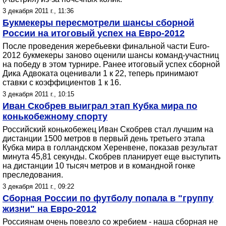
3 декабря 2011 г., 11:36
Букмекеры пересмотрели шансы сборной
России на итоговый успех на Евро-2012
После проведения жеребьевки финальной части Euro-
2012 букмекеры заново оценили шансы команд-участниц
на победу в этом турнире. Ранее итоговый успех сборной
Дика Адвоката оценивали 1 к 22, теперь принимают
ставки с коэффициентов 1 к 16.
3 декабря 2011 г., 10:15
Иван Скобрев выиграл этап Кубка мира по
конькобежному спорту
Российский конькобежец Иван Скобрев стал лучшим на
дистанции 1500 метров в первый день третьего этапа
Кубка мира в голландском Херенвене, показав результат
минута 45,81 секунды. Скобрев планирует еще выступить
на дистанции 10 тысяч метров и в командной гонке
преследования.
3 декабря 2011 г., 09:22
Сборная России по футболу попала в "группу
жизни" на Евро-2012
Россиянам очень повезло со жребием - наша сборная не