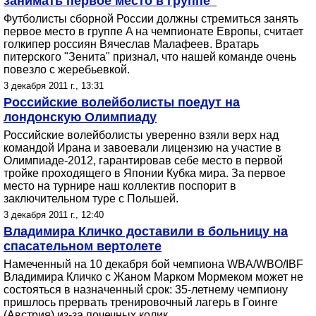
занимать первое место в группе"
Футболисты сборной России должны стремиться занять
первое место в группе A на чемпионате Европы, считает
голкипер россиян Вячеслав Малафеев. Вратарь
питерского "Зенита" признал, что нашей команде очень
повезло с жеребьевкой.
3 декабря 2011 г., 13:31
Российские волейболисты поедут на
лондонскую Олимпиаду
Российские волейболисты уверенно взяли верх над
командой Ирана и завоевали лицензию на участие в
Олимпиаде-2012, гарантировав себе место в первой
тройке проходящего в Японии Кубка мира. За первое
место на турнире наш коллектив поспорит в
заключительном туре с Польшей.
3 декабря 2011 г., 12:40
Владимира Кличко доставили в больницу на
спасательном вертолете
Намеченный на 10 декабря бой чемпиона WBA/WBO/IBF
Владимира Кличко с Жаном Марком Мормеком может не
состояться в назначенный срок: 35-летнему чемпиону
пришлось прервать тренировочный лагерь в Гоинге
(Австрия) из-за почечных колик.