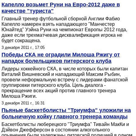
Капелло возьмет Руни на Евро-2012 даже в
качестве "туриста"
Главный тренер футбольной сборной Англии Фабио
Капелло намерен взять нападающего "Манчестер
Юнайтед" Уэйна Руни на чемпионат Европы 2012 года,
даже если трехматчевая дисквалификация игрока не
будет сокращена.
3 декабря 2011 г., 17:05
Победы СКА не оградили Милоша Ржигу от
нападок болельщиков питерского клуба
Лидеры хоккейного СКА, в числе которых были капитан
Виталий Вишневский и нападающий Максим Рыбин,
провели неформальную встречу с лидерами фанатской
группировки питерского клуба. Цель диалога -
прекращение всех акций против главного тренера
Милоша Ржиги.
3 декабря 2011 г., 16:31
Пьяные баскетболисты "Триумфа" уложили на
больничную койку главного тренера команды
Баскетболисты люберецкого "Триумфа" Тивайн МакКи и
Дэйвон Джефферсон в состоянии алкогольного
опьянения были задержаны литовской полицией в одном