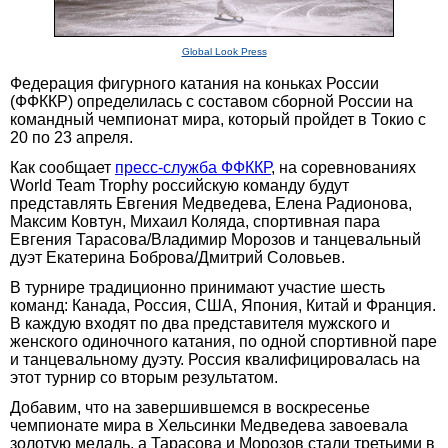
Global Look Press
Федерация фигурного катания на коньках России
(ФФККР) определилась с составом сборной России на
командный чемпионат мира, который пройдет в Токио с
20 по 23 апреля.
Как сообщает
пресс-служба ФФККР
, на соревнованиях
World Team Trophy российскую команду будут
представлять Евгения Медведева, Елена Радионова,
Максим Ковтун, Михаил Коляда, спортивная пара
Евгения Тарасова/Владимир Морозов и танцевальный
дуэт Екатерина Боброва/Дмитрий Соловьев.
В турнире традиционно принимают участие шесть
команд: Канада, Россия, США, Япония, Китай и Франция.
В каждую входят по два представителя мужского и
женского одиночного катания, по одной спортивной паре
и танцевальному дуэту. Россия квалифицировалась на
этот турнир со вторым результатом.
Добавим, что на завершившемся в воскресенье
чемпионате мира в Хельсинки Медведева завоевала
золотую медаль, а Тарасова и Морозов стали третьими в