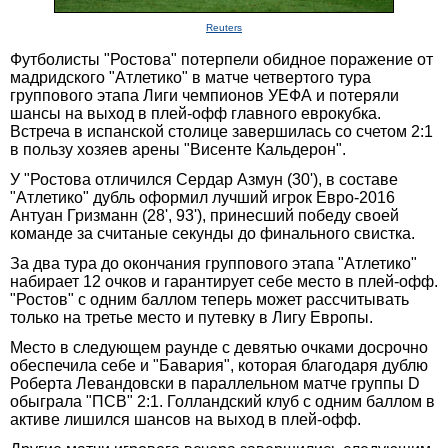
Reuters
Футболисты "Ростова" потерпели обидное поражение от
мадридского "Атлетико" в матче четвертого тура
группового этапа Лиги чемпионов УЕФА и потеряли
шансы на выход в плей-офф главного еврокубка.
Встреча в испанской столице завершилась со счетом 2:1
в пользу хозяев арены "Висенте Кальдерон".
У "Ростова отличился Сердар Азмун (30'), в составе
"Атлетико" дубль оформил лучший игрок Евро-2016
Антуан Гризманн (28', 93'), принесший победу своей
команде за считаные секунды до финального свистка.
За два тура до окончания группового этапа "Атлетико"
набирает 12 очков и гарантирует себе место в плей-офф.
"Ростов" с одним баллом теперь может рассчитывать
только на третье место и путевку в Лигу Европы.
Место в следующем раунде с девятью очками досрочно
обеспечила себе и "Бавария", которая благодаря дублю
Роберта Левандовски в параллельном матче группы D
обыграла "ПСВ" 2:1. Голландский клуб c одним баллом в
активе лишился шансов на выход в плей-офф.