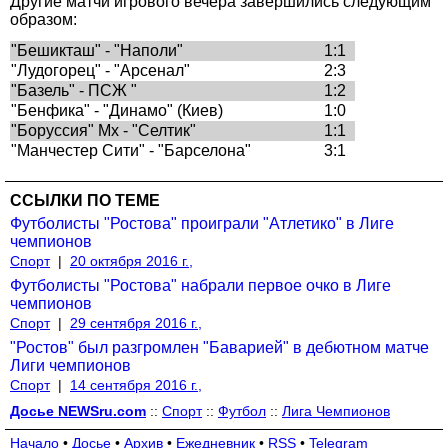
Другие матчи игрового вечера завершились следующим
образом:
"Бешикташ" - "Наполи"
1:1
"Лудогорец" - "Арсенал"
2:3
"Базель" - ПСЖ "
1:2
"Бенфика" - "Динамо" (Киев)
1:0
"Боруссия" Мх - "Селтик"
1:1
"Манчестер Сити" - "Барселона"
3:1
ССЫЛКИ ПО ТЕМЕ
Футболисты "Ростова" проиграли "Атлетико" в Лиге
чемпионов
Спорт
|
20 октября 2016 г.,
Футболисты "Ростова" набрали первое очко в Лиге
чемпионов
Спорт
|
29 сентября 2016 г.,
"Ростов" был разгромлен "Баварией" в дебютном матче
Лиги чемпионов
Спорт
|
14 сентября 2016 г.,
Досье NEWSru.com
::
Спорт
::
Футбол
::
Лига Чемпионов
Начало
•
Досье
•
Архив
•
Ежедневник
•
RSS
•
Telegram