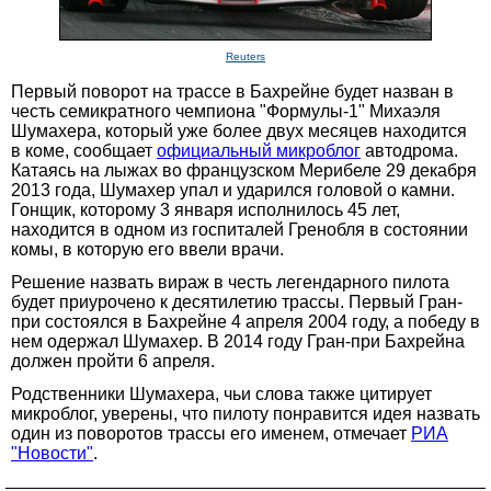
Reuters
Первый поворот на трассе в Бахрейне будет назван в
честь семикратного чемпиона "Формулы-1" Михаэля
Шумахера, который уже более двух месяцев находится
в коме, сообщает
официальный микроблог
автодрома.
Катаясь на лыжах во французском Мерибеле 29 декабря
2013 года, Шумахер упал и ударился головой о камни.
Гонщик, которому 3 января исполнилось 45 лет,
находится в одном из госпиталей Гренобля в состоянии
комы, в которую его ввели врачи.
Решение назвать вираж в честь легендарного пилота
будет приурочено к десятилетию трассы. Первый Гран-
при состоялся в Бахрейне 4 апреля 2004 году, а победу в
нем одержал Шумахер. В 2014 году Гран-при Бахрейна
должен пройти 6 апреля.
Родственники Шумахера, чьи слова также цитирует
микроблог, уверены, что пилоту понравится идея назвать
один из поворотов трассы его именем, отмечает
РИА
"Новости"
.