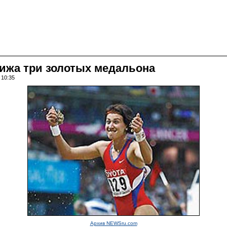
рижа три золотых медальона
 10:35
Архив NEWSru.com