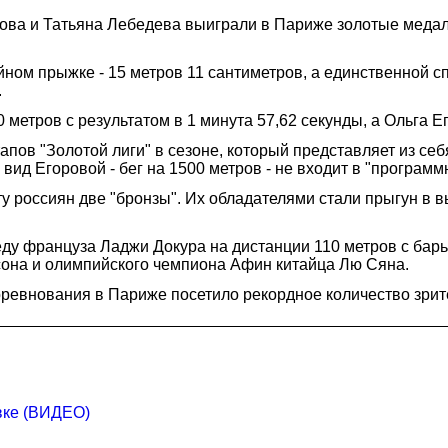
рова и Татьяна Лебедева выиграли в Париже золотые меда
йном прыжке - 15 метров 11 сантиметров, а единственной 
.
метров с результатом в 1 минута 57,62 секунды, а Ольга Ег
тапов "Золотой лиги" в сезоне, который представляет из себ
вид Егоровой - бег на 1500 метров - не входит в "программн
у россиян две "бронзы". Их обладателями стали прыгун в в
еду француза Ладжи Докура на дистанции 110 метров с бар
она и олимпийского чемпиона Афин китайца Лю Сяна.
оревнования в Париже посетило рекордное количество зрите
вке (ВИДЕО)