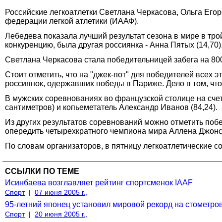
Российские легкоатлетки Светлана Черкасова, Ольга Его
федерации легкой атлетики (ИААФ).
Лебедева показала лучший результат сезона в мире в тро
конкуренцию, была другая россиянка - Анна Пятых (14,70)
Светлана Черкасова стала победительницей забега на 800 
Стоит отметить, что на "джек-пот" для победителей всех э
россиянок, одержавших победы в Париже. Дело в том, что 
В мужских соревнованиях во французской столице на счет
сантиметров) и копьеметатель Александр Иванов (84,24).
Из других результатов соревнований можно отметить поб
опередить четырехкратного чемпиона мира Аллена Джонс
По словам организаторов, в пятницу легкоатлетические с
ССЫЛКИ ПО ТЕМЕ
Исинбаева возглавляет рейтинг спортсменок IAAF
Спорт
|
07 июня 2005 г.,
95-летний японец установил мировой рекорд на стометро
Спорт
|
20 июня 2005 г.,