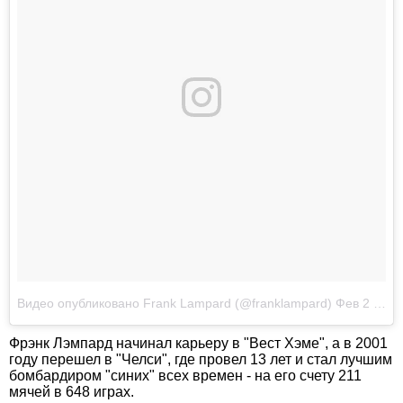
Видео опубликовано Frank Lampard (@franklampard)
Фев 2 2017 в 2:56 PST
Фрэнк Лэмпард начинал карьеру в "Вест Хэме", а в 2001
году перешел в "Челси", где провел 13 лет и стал лучшим
бомбардиром "синих" всех времен - на его счету 211
мячей в 648 играх.