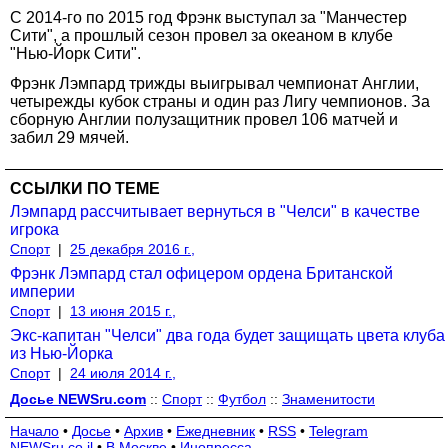
С 2014-го по 2015 год Фрэнк выступал за "Манчестер
Сити", а прошлый сезон провел за океаном в клубе
"Нью-Йорк Сити".
Фрэнк Лэмпард трижды выигрывал чемпионат Англии,
четырежды кубок страны и один раз Лигу чемпионов. За
сборную Англии полузащитник провел 106 матчей и
забил 29 мячей.
ССЫЛКИ ПО ТЕМЕ
Лэмпард рассчитывает вернуться в "Челси" в качестве
игрока
Спорт
|
25 декабря 2016 г.,
Фрэнк Лэмпард стал офицером ордена Британской
империи
Спорт
|
13 июня 2015 г.,
Экс-капитан "Челси" два года будет защищать цвета клуба
из Нью-Йорка
Спорт
|
24 июля 2014 г.,
Досье NEWSru.com
::
Спорт
::
Футбол
::
Знаменитости
Начало
•
Досье
•
Архив
•
Ежедневник
•
RSS
•
Telegram
NEWSru.co.il
•
В Москве
•
Инопресса