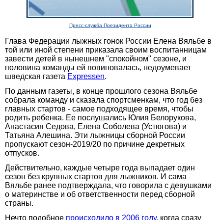
Пресс-служба Президента России
Глава Федерации лыжных гонок России Елена Вяльбе в
той или иной степени приказала своим воспитанницам
завести детей в нынешнем "спокойном" сезоне, и
половина команды ей повиновалась, недоумевает
шведская газета
Expressen
.
По данным газеты, в конце прошлого сезона Вяльбе
собрала команду и сказала спортсменкам, что год без
главных стартов - самое подходящее время, чтобы
родить ребенка. Ее послушались Юлия Белорукова,
Анастасия Седова, Елена Соболева (Устюгова) и
Татьяна Алешина. Эти лыжницы сборной России
пропускают сезон-2019/20 по причине декретных
отпусков.
Действительно, каждые четыре года выпадает один
сезон без крупных стартов для лыжников. И сама
Вяльбе ранее подтверждала, что говорила с девушками
о материнстве и об ответственности перед сборной
страны.
Нечто подобное
происходило в 2006 году
, когда сразу