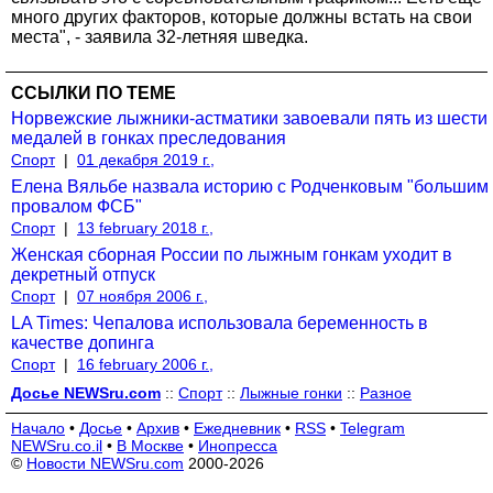
много других факторов, которые должны встать на свои
места", - заявила 32-летняя шведка.
ССЫЛКИ ПО ТЕМЕ
Норвежские лыжники-астматики завоевали пять из шести
медалей в гонках преследования
Спорт
|
01 декабря 2019 г.,
Елена Вяльбе назвала историю с Родченковым "большим
провалом ФСБ"
Спорт
|
13 february 2018 г.,
Женская сборная России по лыжным гонкам уходит в
декретный отпуск
Спорт
|
07 ноября 2006 г.,
LA Times: Чепалова использовала беременность в
качестве допинга
Спорт
|
16 february 2006 г.,
Досье NEWSru.com
::
Спорт
::
Лыжные гонки
::
Разное
Начало
•
Досье
•
Архив
•
Ежедневник
•
RSS
•
Telegram
NEWSru.co.il
•
В Москве
•
Инопресса
©
Новости NEWSru.com
2000-2026