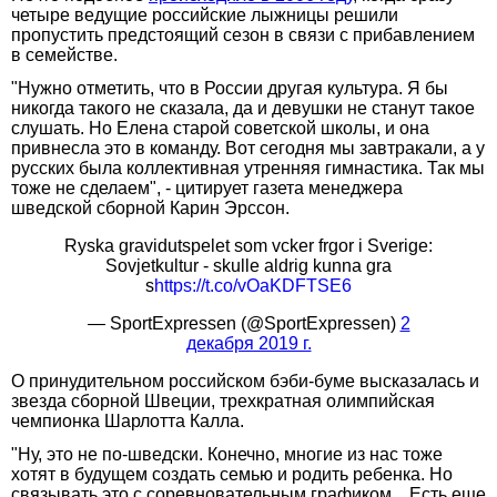
четыре ведущие российские лыжницы решили
пропустить предстоящий сезон в связи с прибавлением
в семействе.
"Нужно отметить, что в России другая культура. Я бы
никогда такого не сказала, да и девушки не станут такое
слушать. Но Елена старой советской школы, и она
привнесла это в команду. Вот сегодня мы завтракали, а у
русских была коллективная утренняя гимнастика. Так мы
тоже не сделаем", - цитирует газета менеджера
шведской сборной Карин Эрссон.
Ryska gravidutspelet som vcker frgor i Sverige:
Sovjetkultur - skulle aldrig kunna gra
s
https://t.co/vOaKDFTSE6
— SportExpressen (@SportExpressen)
2
декабря 2019 г.
О принудительном российском бэби-буме высказалась и
звезда сборной Швеции, трехкратная олимпийская
чемпионка Шарлотта Калла.
"Ну, это не по-шведски. Конечно, многие из нас тоже
хотят в будущем создать семью и родить ребенка. Но
связывать это с соревновательным графиком... Есть еще