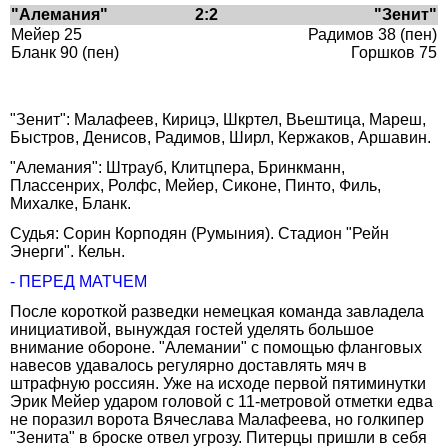
"Алемания"
2:2
"Зенит"
Мейер 25
Радимов 38 (пен)
Бланк 90 (пен)
Горшков 75
"Зенит": Малафеев, Кирицэ, Шкртел, Вьештица, Мареш,
Быстров, Денисов, Радимов, Ширл, Кержаков, Аршавин.
"Алемания": Штрауб, Клитцпера, Бринкманн,
Плассенрих, Ролфс, Мейер, Сиконе, Пинто, Филь,
Михалке, Бланк.
Судья: Сорин Корподян (Румыния). Стадион "Рейн
Энерги". Кельн.
- ПЕРЕД МАТЧЕМ
После короткой разведки немецкая команда завладела
инициативой, вынуждая гостей уделять большое
внимание обороне. "Алемании" с помощью фланговых
навесов удавалось регулярно доставлять мяч в
штрафную россиян. Уже на исходе первой пятиминутки
Эрик Мейер ударом головой с 11-метровой отметки едва
не поразил ворота Вячеслава Малафеева, но голкипер
"Зенита" в броске отвел угрозу. Питерцы пришли в себя