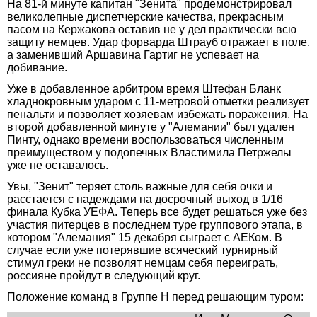
На 81-й минуте капитан "Зенита" продемонстрировал
великолепные диспетчерские качества, прекрасным
пасом на Кержакова оставив не у дел практически всю
защиту немцев. Удар форварда Штрауб отражает в поле,
а заменивший Аршавина Гартиг не успевает на
добивание.
Уже в добавленное арбитром время Штефан Бланк
хладнокровным ударом с 11-метровой отметки реализует
пенальти и позволяет хозяевам избежать поражения. На
второй добавленной минуте у "Алемании" был удален
Пинту, однако времени воспользоваться численным
преимуществом у подопечных Властимила Петржелы
уже не оставалось.
Увы, "Зенит" теряет столь важные для себя очки и
расстается с надеждами на досрочный выход в 1/16
финала Кубка УЕФА. Теперь все будет решаться уже без
участия питерцев в последнем туре группового этапа, в
котором "Алемания" 15 декабря сыграет с АЕКом. В
случае если уже потерявшие всяческий турнирный
стимул греки не позволят немцам себя переиграть,
россияне пройдут в следующий круг.
Положение команд в Группе Н перед решающим туром: