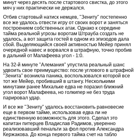
минут через десять после стартового свистка, до этого
мяч у них практически не держался.
Отбив стартовый натиск немцев, "Зениту" постепенно
все же удалось отвести игру от своих ворот и заняться
построением собственных атак. Однако к середине
тайма реальной угрозы воротам Штрауба создать не
удалось, а вот защита гостей в одном из эпизодов дала
сбой. Выделяющийся своей активностью Мейер принял
очередной навес и ворвался в штрафную, точно пробив
в дальний от Малафеева угол - 1:0.
На 32-й минуте "Алемания" упустила реальный шанс
удвоить свое преимущество: после углового в штрафной
"Зенита" возникла паника, воспользовался которой все
тот же Мейер, пробивший в штангу. Несколькими
минутами ранее Михальке едва не поразил ближний
угол ворот Малафеева, но голкипер не без труда
парировал удар.
И все же "Зениту" удалось восстановить равновесие
еще в первом тайме, использовав едва ли не
единственную возможность для этого. Сделал это
капитан питерцев Владислав Радимов, уверенно
реализовавший пенальти за фол против Александра
Кержакова. До конца первого тайма счет на табло