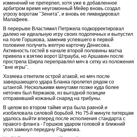
изменений не претерпел, хотя уже в добавленное
арбитром время неугомонный Мейер вновь создал
угрозу воротам "Зенита", и вновь ее ликвидировал
Малафеев.
В перерыве Властимил Петржела подкорректировал
далеко не идеальную игру своих подопечных и выпустил
на поле Горшкова, заменив успевшего в первой
половине получить желтую карточку Денисова.
Активность гостей в начале второй половины матча
привела к взятию ворот Штрауба, но Аршавин после
прострела Ширла переправлял мяч в сетку из положения
"вне игры".
Хозяева ответили острой атакой, но мяч после
завершающего удара Бланка пролетел рядом со
штангой. Несколькими минутами позже куда более
неточен был Кержаков, из выгодной позиции
отправивший кожаный снаряд на трибуны.
В целом во втором тайме игра была равной и
изобиловала силовой борьбой. Но 75-й минуте питерцам
удалось выйти вперед после исполнения стандарта с
правого фланга - Горшков ударом головой в ближний
угол замкнул передачу Радимова.