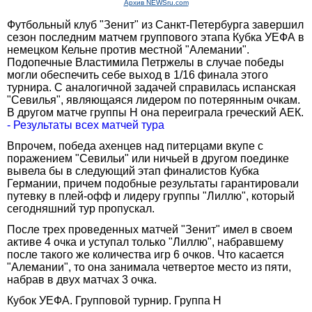
Архив NEWSru.com
Футбольный клуб "Зенит" из Санкт-Петербурга завершил
сезон последним матчем группового этапа Кубка УЕФА в
немецком Кельне против местной "Алемании".
Подопечные Властимила Петржелы в случае победы
могли обеспечить себе выход в 1/16 финала этого
турнира. С аналогичной задачей справилась испанская
"Севилья", являющаяся лидером по потерянным очкам.
В другом матче группы Н она переиграла греческий АЕК.
- Результаты всех матчей тура
Впрочем, победа ахенцев над питерцами вкупе с
поражением "Севильи" или ничьей в другом поединке
вывела бы в следующий этап финалистов Кубка
Германии, причем подобные результаты гарантировали
путевку в плей-офф и лидеру группы "Лиллю", который
сегодняшний тур пропускал.
После трех проведенных матчей "Зенит" имел в своем
активе 4 очка и уступал только "Лиллю", набравшему
после такого же количества игр 6 очков. Что касается
"Алемании", то она занимала четвертое место из пяти,
набрав в двух матчах 3 очка.
Кубок УЕФА. Групповой турнир. Группа Н