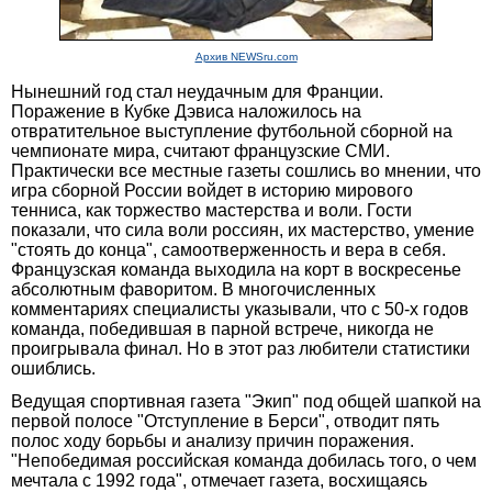
Архив NEWSru.com
Нынешний год стал неудачным для Франции.
Поражение в Кубке Дэвиса наложилось на
отвратительное выступление футбольной сборной на
чемпионате мира, считают французские СМИ.
Практически все местные газеты сошлись во мнении, что
игра сборной России войдет в историю мирового
тенниса, как торжество мастерства и воли. Гости
показали, что сила воли россиян, их мастерство, умение
"стоять до конца", самоотверженность и вера в себя.
Французская команда выходила на корт в воскресенье
абсолютным фаворитом. В многочисленных
комментариях специалисты указывали, что с 50-х годов
команда, победившая в парной встрече, никогда не
проигрывала финал. Но в этот раз любители статистики
ошиблись.
Ведущая спортивная газета "Экип" под общей шапкой на
первой полосе "Отступление в Берси", отводит пять
полос ходу борьбы и анализу причин поражения.
"Непобедимая российская команда добилась того, о чем
мечтала с 1992 года", отмечает газета, восхищаясь