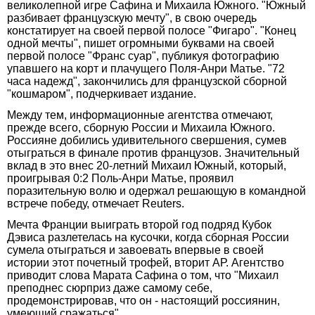
великолепной игре Сафина и Михаила Южного. "Южный
разбивает французскую мечту", в свою очередь
констатирует на своей первой полосе "Фигаро". "Конец
одной мечты", пишет огромными буквами на своей
первой полосе "Франс суар", публикуя фотографию
упавшего на корт и плачущего Поля-Анри Матье. "72
часа надежд", закончились для французской сборной
"кошмаром", подчеркивает издание.
Между тем, информационные агентства отмечают,
прежде всего, сборную России и Михаила Южного.
Россияне добились удивительного свершения, сумев
отыграться в финале против французов. Значительный
вклад в это внес 20-летний Михаил Южный, который,
проигрывая 0:2 Поль-Анри Матье, проявил
поразительную волю и одержал решающую в командной
встрече победу, отмечает Reuters.
Мечта Франции выиграть второй год подряд Кубок
Дэвиса разлетелась на кусочки, когда сборная России
сумела отыграться и завоевать впервые в своей
истории этот почетный трофей, вторит АР. Агентство
приводит слова Марата Сафина о том, что "Михаил
преподнес сюрприз даже самому себе,
продемонстрировав, что он - настоящий россиянин,
умеющий сражаться".