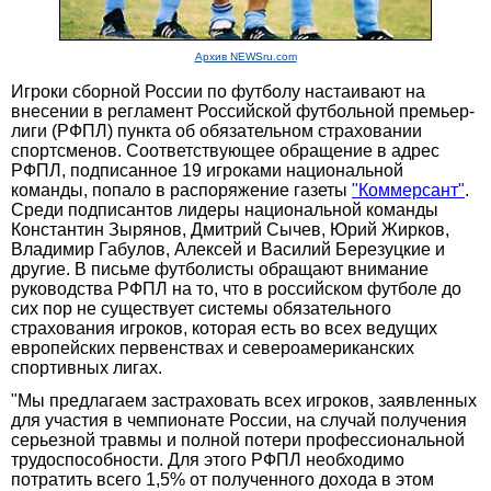
Архив NEWSru.com
Игроки сборной России по футболу настаивают на
внесении в регламент Российской футбольной премьер-
лиги (РФПЛ) пункта об обязательном страховании
спортсменов. Соответствующее обращение в адрес
РФПЛ, подписанное 19 игроками национальной
команды, попало в распоряжение газеты
"Коммерсант"
.
Среди подписантов лидеры национальной команды
Константин Зырянов, Дмитрий Сычев, Юрий Жирков,
Владимир Габулов, Алексей и Василий Березуцкие и
другие. В письме футболисты обращают внимание
руководства РФПЛ на то, что в российском футболе до
сих пор не существует системы обязательного
страхования игроков, которая есть во всех ведущих
европейских первенствах и североамериканских
спортивных лигах.
"Мы предлагаем застраховать всех игроков, заявленных
для участия в чемпионате России, на случай получения
серьезной травмы и полной потери профессиональной
трудоспособности. Для этого РФПЛ необходимо
потратить всего 1,5% от полученного дохода в этом