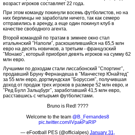
возраст игроков составляет 22 года.
При этом команду покинули восемь футболистов, но на
них берлинцы не заработали ничего, так как семеро
отправились в аренду, а еще один покинул клуб в
качестве свободного агента.
Второй командой по тратам в зимнее окно стал
итальянский "Наполи", раскошелившийся на 65,5 млн
евро на десять новичков, а третьим - французский
"Монако", который приобрел девять игроков на сумму 62
млн евро.
Лучшими по доходам стали лиссабонский "Спортинг",
продавший Бруну Фернандеша в "Манчестер Юнайтед"
за 55 млн евро, дортмундская "Боруссия", получившая
доход от продаж трех игроков в размере 52 млн евро, и
"Ред Булл Зальцбург", заработавший 41,5 млн евро,
расставшись с четырьмя футболистами.
Bruno is Red! ????
Welcome to the team
@B_Fernandes8
pic.twitter.com/iVpakPaRlP
— eFootball PES (@officialpes)
January 31,