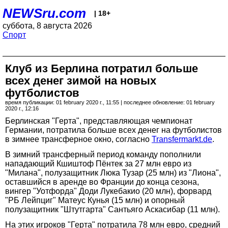
NEWSru.com
| 18+
суббота, 8 августа 2026
Спорт
Клуб из Берлина потратил больше
всех денег зимой на новых
футболистов
время публикации: 01 february 2020 г., 11:55 | последнее обновление: 01 february
2020 г., 12:16
Берлинская "Герта", представляющая чемпионат
Германии, потратила больше всех денег на футболистов
в зимнее трансферное окно, согласно
Transfermarkt.de
.
В зимний трансферный период команду пополнили
нападающий Кшиштоф Пёнтек за 27 млн евро из
"Милана", полузащитник Люка Тузар (25 млн) из "Лиона",
оставшийся в аренде во Франции до конца сезона,
вингер "Уотфорда" Доди Лукебакио (20 млн), форвард
"РБ Лейпциг" Матеус Кунья (15 млн) и опорный
полузащитник "Штутгарта" Сантьяго Аскасибар (11 млн).
На этих игроков "Герта" потратила 78 млн евро, средний