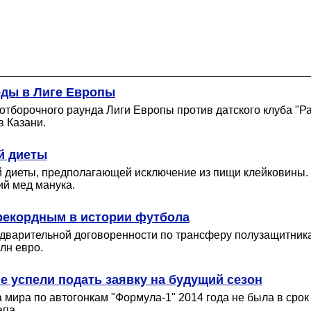
еды в Лиге Европы
тборочного раунда Лиги Европы против датского клуба "Ра
в Казани.
й диеты
 диеты, предполагающей исключение из пищи клейковины. Д
ий мед манука.
 рекордным в истории футбола
едварительной договоренности по трансферу полузащитник
лн евро.
е успели подать заявку на будущий сезон
а мира по автогонкам "Формула-1" 2014 года не была в ср
апа.