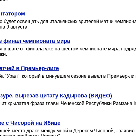
нтатором
 будет освещать для итальянских зрителей матчи чемпионат
а 9 августа.
в финал чемпионата мира
 в шаге от финала уже на шестом чемпионате мира подряд,
ки.
матчей в Премьер-лиге
луба "Урал", который в минувшем сезоне вывел в Премьер-л
нзуре, вырезав цитату Кадырова (ВИДЕО)
учит крылатая фраза главы Чеченской Республики Рамзана 
е с Чисорой на Ибице
ей место драке между мной и Дереком Чисорой, - заявил К