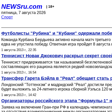
NEWSru.com
| 18+
пятница, 7 августа 2026
Спорт
Футболисты "Рубина" и "Кубани" одержали поб
Команда Курбана Бердыева активно начала матч третьего о
едва не упустила победу. Ответная игра пройдет 8 августа 
1 августа 2013 г., 22:35
Теннисист Новак Джокович раскрыл секрет свое
Теннисист придерживается так называемой безглютеновой
составляющих его рациона является редкий новозеландск
1 августа 2013 г., 16:54
Трансфер Гарета Бэйла в "Реал" обещает стать
Лондонский "Тоттенхэм" и мадридский "Реал" достигли пр
будет выложить за 24-летнего игрока сборной Уэльса 120 м
1 августа 2013 г., 14:42
Организаторы российского этапа "Формулы-1" н
Заявка на включение Гран-при РФ в календарь чемпионат
за отсутствия взаимопонимания между организаторами эт