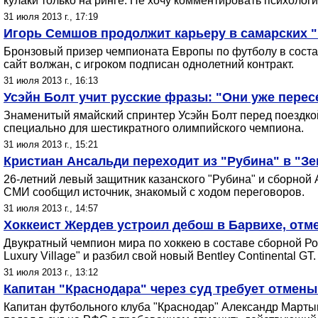
кулаки только на ринге. Не хочу комментировать психоло
31 июля 2013 г., 17:19
Игорь Семшов продолжит карьеру в самарских 
Бронзовый призер чемпионата Европы по футболу в соста
сайт волжан, с игроком подписан однолетний контракт.
31 июля 2013 г., 16:13
Усэйн Болт учит русские фразы: "Они уже пере
Знаменитый ямайский спринтер Усэйн Болт перед поездкой
специально для шестикратного олимпийского чемпиона.
31 июля 2013 г., 15:21
Кристиан Ансальди переходит из "Рубина" в "Зе
26-летний левый защитник казанского "Рубина" и сборной 
СМИ сообщил источник, знакомый с ходом переговоров.
31 июля 2013 г., 14:57
Хоккеист Жердев устроил дебош в Барвихе, отм
Двукратный чемпион мира по хоккею в составе сборной Ро
Luxury Village" и разбил свой новый Bentley Continental GT.
31 июля 2013 г., 13:12
Капитан "Краснодара" через суд требует отмены
Капитан футбольного клуба "Краснодар" Александр Мартын