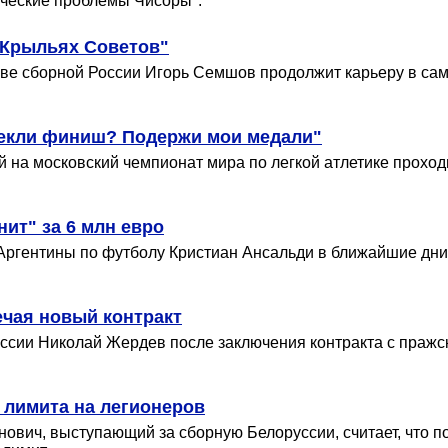
гические проблемы Чисоры".
"Крыльях Советов"
ве сборной России Игорь Семшов продолжит карьеру в сам
секли финиш? Подержи мои медали"
 на московский чемпионат мира по легкой атлетике проход
нит" за 6 млн евро
Аргентины по футболу Кристиан Ансальди в ближайшие дни с
ечая новый контракт
ссии Николай Жердев после заключения контракта с пражск
 лимита на легионеров
ович, выступающий за сборную Белоруссии, считает, что п