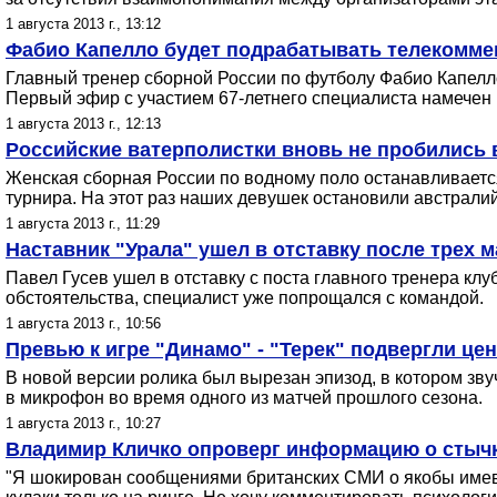
1 августа 2013 г., 13:12
Фабио Капелло будет подрабатывать телекомме
Главный тренер сборной России по футболу Фабио Капелло
Первый эфир с участием 67-летнего специалиста намечен н
1 августа 2013 г., 12:13
Российские ватерполистки вновь не пробились 
Женская сборная России по водному поло останавливается
турнира. На этот раз наших девушек остановили австралий
1 августа 2013 г., 11:29
Наставник "Урала" ушел в отставку после трех 
Павел Гусев ушел в отставку с поста главного тренера к
обстоятельства, специалист уже попрощался с командой.
1 августа 2013 г., 10:56
Превью к игре "Динамо" - "Терек" подвергли це
В новой версии ролика был вырезан эпизод, в котором зв
в микрофон во время одного из матчей прошлого сезона.
1 августа 2013 г., 10:27
Владимир Кличко опроверг информацию о стычк
"Я шокирован сообщениями британских СМИ о якобы имевш