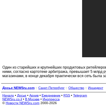
Один из старейших и крупнейших продуктовых ритейлеров 
ними, согласно картотеке арбитража, превышает 5 млрд ру
магазинами, в конце декабря практически вся сеть была з
Досье NEWSru.com
::
Санкт-Петербург
::
Общество
::
Инцидент
Начало
•
Досье
•
Архив
•
Ежедневник
•
RSS
•
Telegram
NEWSru.co.il
•
В Москве
•
Инопресса
©
Новости NEWSru.com
2000-2026