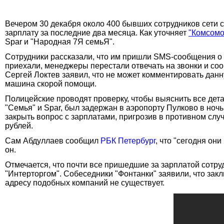
Вечером 30 декабря около 400 бывших сотрудников сети с
зарплату за последние два месяца. Как уточняет
"Комсомо
Spar и "Народная 7Я семьЯ".
Сотрудники рассказали, что им пришли SMS-сообщения о т
приехали, менеджеры перестали отвечать на звонки и со
Сергей Локтев заявил, что не может комментировать дан
машина скорой помощи.
Полицейские проводят проверку, чтобы выяснить все де
"Семья" и Spar, был задержан в аэропорту Пулково в ночь
закрыть вопрос с зарплатами, пригрозив в противном случ
рублей.
Сам Абдуллаев сообщил
РБК Петербург
, что "сегодня он
он.
Отмечается, что почти все пришедшие за зарплатой сотр
"Интерторгом". Собеседники "Фонтанки" заявили, что зак
адресу подобных компаний не существует.