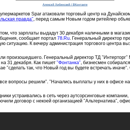
Алексей Хибинский / ВКонтакте
упермаркетов Spar атаковали торговый центр на Дунайском
льская правда"
, перед самым Новым годом ритейлер объяв
ом, что зарплаты выдадут 30 декабря наличными в магазине
общения, сообщает портал
78.Ru
. Генеральный директор пр
ную ситуацию. К вечеру администрация торгового центра в
тали произошедшего. Генеральный директор ТД "Интерторг"
 на 31 декабря. Как пишет
"Фонтанка"
, бизнесмен собирался
ае "сделать так, что Новый год вы будете встречать иначе
и все вопросы решили". "Начались выплаты у них в офисе на
удники устраивались в сеть через аутсорсинговые компани
лючили договор с некоей организацией "Альтернатива", офи