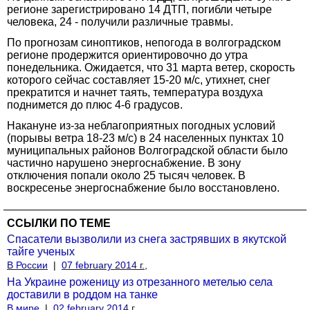
регионе зарегистрировано 14 ДТП, погибли четыре
человека, 24 - получили различные травмы.
По прогнозам синоптиков, непогода в волгоградском
регионе продержится ориентировочно до утра
понедельника. Ожидается, что 31 марта ветер, скорость
которого сейчас составляет 15-20 м/с, утихнет, снег
прекратится и начнет таять, температура воздуха
поднимется до плюс 4-6 градусов.
Накануне из-за неблагоприятных погодных условий
(порывы ветра 18-23 м/с) в 24 населенных пунктах 10
муниципальных районов Волгоградской области было
частично нарушено энергоснабжение. В зону
отключения попали около 25 тысяч человек. В
воскресенье энергоснабжение было восстановлено.
ССЫЛКИ ПО ТЕМЕ
Спасатели вызволили из снега застрявших в якутской
тайге ученых
В России
|
07 february 2014 г.,
На Украине роженицу из отрезанного метелью села
доставили в роддом на танке
В мире
|
02 february 2014 г.,