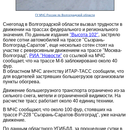
ГУ МЧС России по Волгоградской области
Снегопад в Волгоградской области вызвал трудности в
движении на трассах федерального и регионального
значения. По данным издания
"Высота 102"
, застряло
более сотни автомобилей на трассе "Сызрань-
Волгоград-Саратов", еще несколько сотен стоят на
участке с реверсивным движением на трассе "Москва-
Волгоград".
РИА "Новости"
со ссылкой на МЧС
сообщает, что на трассе М-6 заблокировано около 40
фур.
В областном МЧС агентству ИТАР-ТАСС сообщили, что
для водителей застрявших большегрузов организовали
пункты обогрева.
Движение большегрузного транспорта ограничено из-за
сильного снега, метели и ограниченной видимости. На
расчистке трасс работает около 40 единиц техники.
В МЧС сообщают, что около 100 фур, стоявших на
трассе Р-228 "Сызрань-Саратов-Волгоград", уже начали
движение.
По данным областного УГИБДД, за прошедшие сутки в