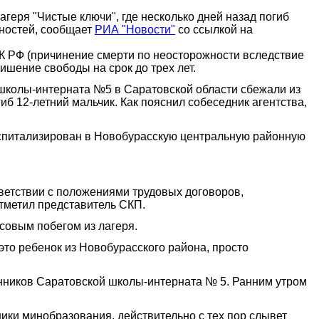
геря "Чистые ключи", где несколько дней назад погиб
ностей, сообщает
РИА "Новости"
со ссылкой на
УК РФ (причинение смерти по неосторожности вследствие
шение свободы на срок до трех лет.
 школы-интерната №5 в Саратовской области сбежали из
иб 12-летний мальчик. Как пояснил собеседник агентства,
госпитализирован в Новобурасскую центральную районную
тветствии с положениями трудовых договоров,
отметил представитель СКП.
ссовым побегом из лагеря.
 это ребенок из Новобурасского района, просто
анников Саратовской школы-интерната № 5. Ранним утром
ники минобразования, действительно с тех пор слывет