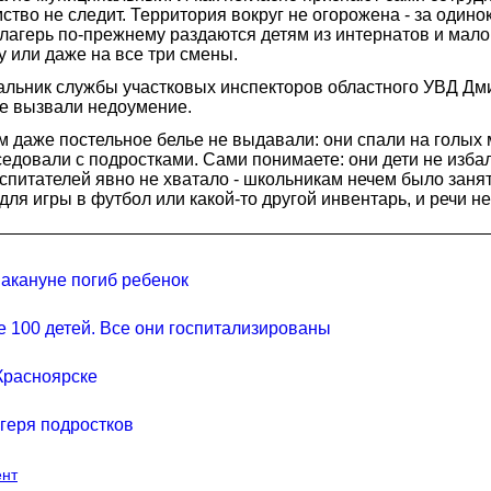
во не следит. Территория вокруг не огорожена - за одино
 лагерь по-прежнему раздаются детям из интернатов и мал
у или даже на все три смены.
льник службы участковых инспекторов областного УВД Дми
ре вызвали недоумение.
 им даже постельное белье не выдавали: они спали на голы
еседовали с подростками. Сами понимаете: они дети не изба
оспитателей явно не хватало - школьникам нечем было зан
для игры в футбол или какой-то другой инвентарь, и речи не
накануне погиб ребенок
е 100 детей. Все они госпитализированы
Красноярске
агеря подростков
нт