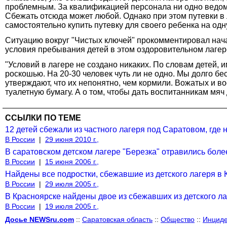
проблемным. За квалификацией персонала ни одно ведомст
Сбежать отсюда может любой. Однако при этом путевки в
самостоятельно купить путевку для своего ребенка на одн
Ситуацию вокруг "Чистых ключей" прокомментировал нача
условия пребывания детей в этом оздоровительном лаге
"Условий в лагере не создано никаких. По словам детей,
роскошью. На 20-30 человек чуть ли не одно. Мы долго б
утверждают, что их непонятно, чем кормили. Вожатых и в
туалетную бумагу. А о том, чтобы дать воспитанникам мяч 
ССЫЛКИ ПО ТЕМЕ
12 детей сбежали из частного лагеря под Саратовом, где 
В России
|
29 июня 2010 г.,
В саратовском детском лагере "Березка" отравились боле
В России
|
15 июня 2006 г.,
Найдены все подростки, сбежавшие из детского лагеря в 
В России
|
29 июля 2005 г.,
В Красноярске найдены двое из сбежавших из детского л
В России
|
19 июля 2005 г.,
Досье NEWSru.com
::
Саратовская область
::
Общество
::
Инциде