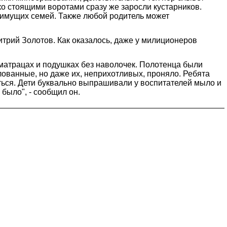
ко стоящими воротами сразу же заросли кустарников.
оимущих семей. Также любой родитель может
трий Золотов. Как оказалось, даже у милиционеров
х матрацах и подушках без наволочек. Полотенца были
лованные, но даже их, неприхотливых, проняло. Ребята
яться. Дети буквально выпрашивали у воспитателей мыло и
 было", - сообщил он.