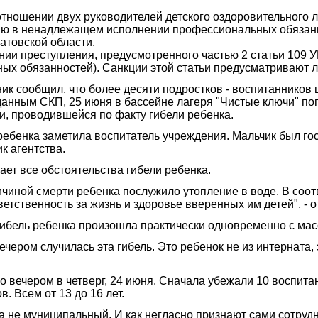
ношении двух руководителей детского оздоровительного ла
нию в ненадлежащем исполнении профессиональных обязан
атовской области.
нии преступления, предусмотренного частью 2 статьи 109 
 обязанностей). Санкции этой статьи предусматривают ли
к сообщил, что более десяти подростков - воспитанников
данным СКП, 25 июня в бассейне лагеря "Чистые ключи" пог
и, проводившейся по факту гибели ребенка.
е ребенка заметила воспитатель учреждения. Мальчик был 
к агентства.
ает все обстоятельства гибели ребенка.
ичиной смерти ребенка послужило утопление в воде. В соо
ветственность за жизнь и здоровье вверенных им детей", - 
о гибель ребенка произошла практически одновременно с ма
ечером случилась эта гибель. Это ребенок не из интерната,
 вечером в четверг, 24 июня. Сначала убежали 10 воспит
. Всем от 13 до 16 лет.
 а не муниципальный. И как негласно признают сами сотруд