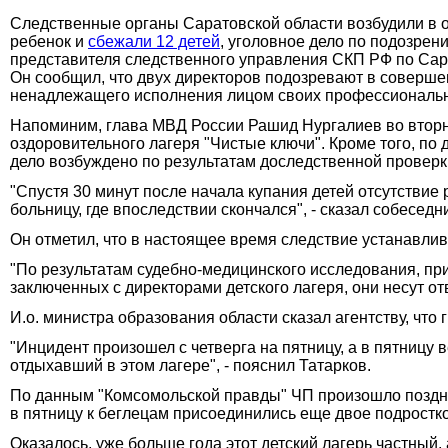
Следственные органы Саратовской области возбудили в от
ребенок и
сбежали 12 детей
, уголовное дело по подозре
представителя следственного управления СКП РФ по Сар
Он сообщил, что двух директоров подозревают в соверше
ненадлежащего исполнения лицом своих профессиональных
Напоминим, глава МВД России Рашид Нургалиев во вторни
оздоровительного лагеря "Чистые ключи". Кроме того, по 
дело возбуждено по результатам доследственной проверк
"Спустя 30 минут после начала купания детей отсутстви
больницу, где впоследствии скончался", - сказал собеседни
Он отметил, что в настоящее время следствие устанавлив
"По результатам судебно-медицинского исследования, пр
заключенных с директорами детского лагеря, они несут от
И.о. министра образования области сказал агентству, чт
"Инцидент произошел с четверга на пятницу, а в пятницу в
отдыхавший в этом лагере", - пояснил Татарков.
По данным "Комсомольской правды" ЧП произошло поздно
в пятницу к беглецам присоединились еще двое подростков
Оказалось, уже больше года этот детский лагерь частный,