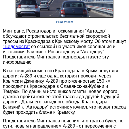
Pixabay.com
Минтранс, Росавтодор и госкомпания "Автодор"
обсуждают строительство бесплатной скоростной
трассы из Краснодара к Крымскому мосту. Об этом пишут
"Ведомости"
со ссылкой на участников совещания и
источники, близкие к Росавтодору и "Автодору".
Представитель Минтранса подтвердил газете эту
информацию.
В настоящий момент из Краснодара в Крым ведут две
дороги: А-289 и еще одна, которая проходит через
Крымск и Джигинку. А-289 протяженностью 150 км
проходит из Краснодара в Славянск-на-Кубани и
Темрюк. По данным источников газеты, новая дорога
должна пройти южнее этой трассы до другой будущей
дороги - Дальнего западного обхода Краснодара.
Близкий к "Автодору" источник уточнил, что новая трасса
будет проходить ближе к Крымску.
Представитель Минтранса пояснил, что трасса будет, по
сути, новым направлением А-289 - от пересечения с