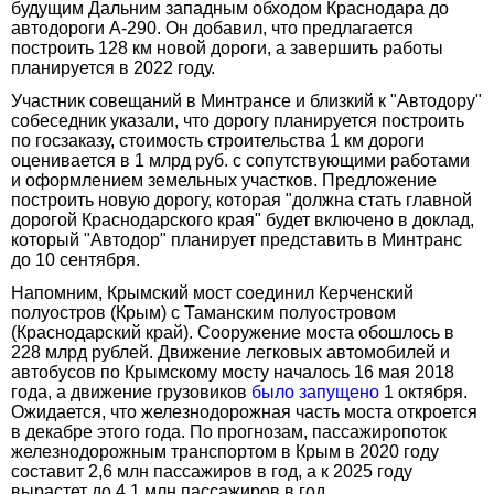
будущим Дальним западным обходом Краснодара до
автодороги А-290. Он добавил, что предлагается
построить 128 км новой дороги, а завершить работы
планируется в 2022 году.
Участник совещаний в Минтрансе и близкий к "Автодору"
собеседник указали, что дорогу планируется построить
по госзаказу, стоимость строительства 1 км дороги
оценивается в 1 млрд руб. с сопутствующими работами
и оформлением земельных участков. Предложение
построить новую дорогу, которая "должна стать главной
дорогой Краснодарского края" будет включено в доклад,
который "Автодор" планирует представить в Минтранс
до 10 сентября.
Напомним, Крымский мост соединил Керченский
полуостров (Крым) с Таманским полуостровом
(Краснодарский край). Сооружение моста обошлось в
228 млрд рублей. Движение легковых автомобилей и
автобусов по Крымскому мосту началось 16 мая 2018
года, а движение грузовиков
было запущено
1 октября.
Ожидается, что железнодорожная часть моста откроется
в декабре этого года. По прогнозам, пассажиропоток
железнодорожным транспортом в Крым в 2020 году
составит 2,6 млн пассажиров в год, а к 2025 году
вырастет до 4,1 млн пассажиров в год.