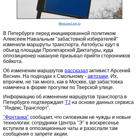
Moscow-Live.ru
В Петербурге перед инициированной политиком
Алексеем Навальным "забастовкой избирателей"
изменили маршруты транспорта. Автобусы едут в
объезд площади Пролетарской Диктатуры, куда
оппозиционер накануне призывал прийти сторонников
бойкота.
Об изменении маршрутов
рассказал
активист Арсений
Веснин. На подходах к Смольному -
автозаки
. Их,
впрочем, не так много, как в Москве, где забастовка
намечена в форме прогулки по Тверской улице.
Информацию об изменении маршрутов транспорта в
Петербурге подтверждает
TJ
на основе данных сервиса
"Яндекс.Транспорт".
"Фонтанка"
сообщает, что силовикам не чужды и новые
технологии: сотрудники Центра "Э" в воскресенье
вступили в оппозиционные чаты и разослали там
сообщения о запрете акции.