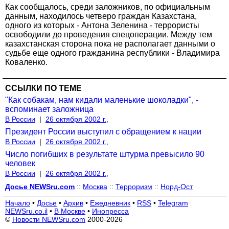
Как сообщалось, среди заложников, по официальным
данным, находилось четверо граждан Казахстана,
одного из которых - Антона Зеленина - террористы
освободили до проведения спецоперации. Между тем
казахстанская сторона пока не располагает данными о
судьбе еще одного гражданина республики - Владимира
Коваленко.
ССЫЛКИ ПО ТЕМЕ
"Как собакам, нам кидали маленькие шоколадки", -
вспоминает заложница
В России
|
26 октября 2002 г.,
Президент России выступил с обращением к нации
В России
|
26 октября 2002 г.,
Число погибших в результате штурма превысило 90
человек
В России
|
26 октября 2002 г.,
Досье NEWSru.com
::
Москва
::
Терроризм
::
Норд-Ост
Начало
•
Досье
•
Архив
•
Ежедневник
•
RSS
•
Telegram
NEWSru.co.il
•
В Москве
•
Инопресса
©
Новости NEWSru.com
2000-2026