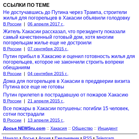
ССЫЛКИ ПО ТЕМЕ
Не достучавшись до Путина через Трампа, строители
жилья для погорельцев в Хакасии объявили голодовку
В России
|
06 апреля 2017 г.,
Житель Хакасии рассказал, что президенту показали
самый качественный готовый дом, хотя многим
погорельцам жилье еще не достроили
В России
|
07 сентября 2015 г.,
Путин прибыл в Хакасию и оценил готовность жилья для
погорельцев, которое не закончили строить вопреки
обещаниям
В России
|
04 сентября 2015 г.,
Дома для погорельцев в Хакасии в преддверии визита
Путина все еще не готовы
Путин прилетел в пострадавшую от пожаров Хакасию
В России
|
21 апреля 2015 г.,
Все пожары в Хакасии потушены: погибли 15 человек,
сотни пострадали
В России
|
13 апреля 2015 г.,
Досье NEWSru.com
::
Хакасия
::
Общество
::
Инцидент
Начало
•
Досье
•
Архив
•
Ежедневник
•
RSS
•
Telegram