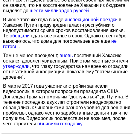
он заявил, что на восстановление Хакасии из бюджета
выделят до
шести миллиардов рублей
.
В июне того же года в ходе
инспекционной поездки
в
Хакасию Путин предупредил власти республики о
недопустимости срыва сроков восстановления жилья.
Те
обещали
сдать все жилье в срок. Однако в сентябре
выяснилось, что дома для погорельцев все еще
не
готовы
.
Тем не менее президент,
вновь
посетивший Хакасию,
остался доволен увиденным. При этом местные жители
утверждали
, что главу государства намеренно оградили
от негативной информации, показав ему "потемкинские
деревни".
В марте 2017 года участники стройки записали
видеоролик, в котором попросили президента США
Дональда Трампа помочь им "достучаться" до Путина. В
течение последних двух лет строители неоднократно
обращались к чиновниками разного уровня для решения
проблемы, однако честно заработанные деньги так и не
получили. Видеоролик последствий не возымел, после
чего строители
объявили голодовку
.