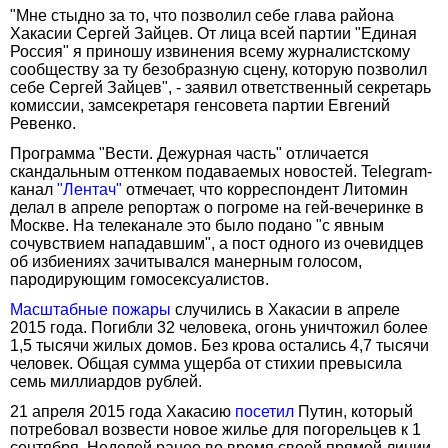
"Мне стыдно за то, что позволил себе глава района
Хакасии Сергей Зайцев. От лица всей партии "Единая
Россия" я приношу извинения всему журналистскому
сообществу за ту безобразную сцену, которую позволил
себе Сергей Зайцев", - заявил ответственный секретарь
комиссии, замсекретаря генсовета партии Евгений
Ревенко.
Программа "Вести. Дежурная часть" отличается
скандальным оттенком подаваемых новостей. Telegram-
канал
"Лентач"
отмечает, что корреспондент Литомин
делал в апреле репортаж о погроме на гей-вечеринке в
Москве. На телеканале это было подано "с явным
сочувствием нападавшим", а пост одного из очевидцев
об избиениях зачитывался манерным голосом,
пародирующим гомосексуалистов.
Масштабные пожары
случились в Хакасии в апреле
2015 года. Погибли 32 человека, огонь уничтожил более
1,5 тысячи жилых домов. Без крова остались 4,7 тысячи
человек. Общая сумма ущерба от стихии превысила
семь миллиардов рублей.
21 апреля 2015 года Хакасию
посетил
Путин, который
потребовал возвести новое жилье для погорельцев к 1
сентября. Неделей ранее во время своей прямой линии