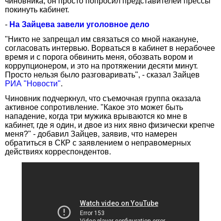
чиновника, он просто попросил представителей прессы
покинуть кабинет.
-
На Зайцева завели уголовное дело
"Никто не запрещал им связаться со мной накануне,
согласовать интервью. Ворваться в кабинет в нерабочее
время и с порога обвинить меня, обозвать вором и
коррупционером, и это на протяжении десяти минут.
Просто нельзя было разговаривать", - сказал Зайцев
РИА "Новости"
.
Чиновник подчеркнул, что съемочная группа оказала
активное сопротивление. "Какое это может быть
нападение, когда три мужика врываются ко мне в
кабинет, где я один, и двое из них явно физически крепче
меня?" - добавил Зайцев, заявив, что намерен
обратиться в СКР с заявлением о неправомерных
действиях корреспондентов.