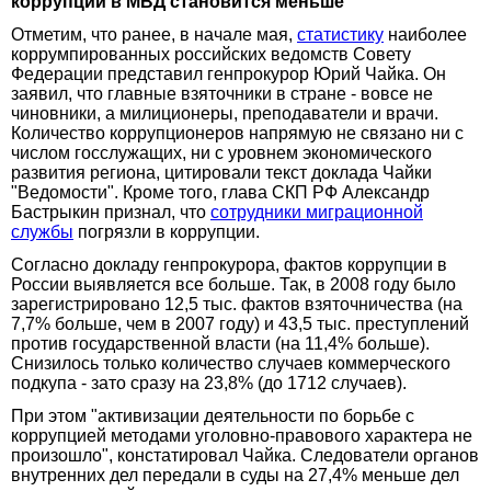
коррупции в МВД становится меньше
Отметим, что ранее, в начале мая,
статистику
наиболее
коррумпированных российских ведомств Совету
Федерации представил генпрокурор Юрий Чайка. Он
заявил, что главные взяточники в стране - вовсе не
чиновники, а милиционеры, преподаватели и врачи.
Количество коррупционеров напрямую не связано ни с
числом госслужащих, ни с уровнем экономического
развития региона, цитировали текст доклада Чайки
"Ведомости". Кроме того, глава СКП РФ Александр
Бастрыкин признал, что
сотрудники миграционной
службы
погрязли в коррупции.
Согласно докладу генпрокурора, фактов коррупции в
России выявляется все больше. Так, в 2008 году было
зарегистрировано 12,5 тыс. фактов взяточничества (на
7,7% больше, чем в 2007 году) и 43,5 тыс. преступлений
против государственной власти (на 11,4% больше).
Снизилось только количество случаев коммерческого
подкупа - зато сразу на 23,8% (до 1712 случаев).
При этом "активизации деятельности по борьбе с
коррупцией методами уголовно-правового характера не
произошло", констатировал Чайка. Следователи органов
внутренних дел передали в суды на 27,4% меньше дел