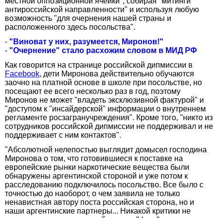
местной оппозиционной ячейки", собирая "митинги
антироссийской направленности" и используя любую
возможность "для очернения нашей страны и
расположенного здесь посольства".
-
"Виноват у них, разумеется, Миронов!"
-
"Очернение" стало расхожим словом в МИД РФ
Как говорится на странице российской дипмиссии в
Facebook
, дети Миронова действительно обучаются
заочно на платной основе в школе при посольстве, но
посещают ее всего несколько раз в год, поэтому
Миронов не может "владеть эксклюзивной фактурой" и
"доступом к "инсайдерской" информации о внутреннем
регламенте росзагранучреждения". Кроме того, "никто из
сотрудников российской дипмиссии не поддерживал и не
поддерживает с ним контактов".
"Абсолютной нелепостью выглядит домысел господина
Миронова о том, что готовившиеся к поставке на
европейские рынки наркотические вещества были
обнаружены аргентинской стороной и уже потом к
расследованию подключилось посольство. Все было с
точностью до наоборот, о чем заявила не только
ненавистная автору поста российская сторона, но и
наши аргентинские партнеры... Никакой критики не