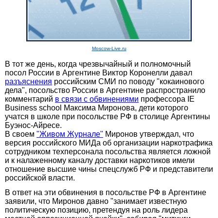
Moscow-Live.ru
В тот же день, когда чрезвычайный и полномочный
посол России в Аргентине Виктор Коронелли давал
разъяснения
российским СМИ по поводу "кокаинового
дела", посольство России в Аргентине распространило
комментарий
в связи с обвинениями
профессора IE
Business school Максима Миронова, дети которого
учатся в школе при посольстве РФ в столице Аргентины
Буэнос-Айресе.
В своем
"Живом Журнале"
Миронов утверждал, что
версия российского МИДа об организации наркотрафика
сотрудником техперсонала посольства является ложной
и к налаженному каналу доставки наркотиков имели
отношение высшие чины спецслужб РФ и представители
российской власти.
В ответ на эти обвинения в посольстве РФ в Аргентине
заявили, что Миронов давно "занимает известную
политическую позицию, претендуя на роль лидера