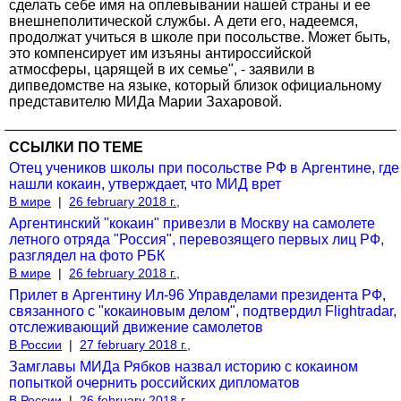
сделать себе имя на оплевывании нашей страны и ее
внешнеполитической службы. А дети его, надеемся,
продолжат учиться в школе при посольстве. Может быть,
это компенсирует им изъяны антироссийской
атмосферы, царящей в их семье", - заявили в
дипведомстве на языке, который близок официальному
представителю МИДа Марии Захаровой.
ССЫЛКИ ПО ТЕМЕ
Отец учеников школы при посольстве РФ в Аргентине, где
нашли кокаин, утверждает, что МИД врет
В мире
|
26 february 2018 г.,
Аргентинский "кокаин" привезли в Москву на самолете
летного отряда "Россия", перевозящего первых лиц РФ,
разглядел на фото РБК
В мире
|
26 february 2018 г.,
Прилет в Аргентину Ил-96 Управделами президента РФ,
связанного с "кокаиновым делом", подтвердил Flightradar,
отслеживающий движение самолетов
В России
|
27 february 2018 г.,
Замглавы МИДа Рябков назвал историю с кокаином
попыткой очернить российских дипломатов
В России
|
26 february 2018 г.,