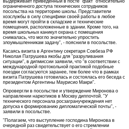
выдерживает приведенный в посте "факт" относительно
ограниченного доступа технических сотрудников
посольства на территорию школы. Представители
хозслужбы в силу специфики своей работы в любое
время могут пройти в складские и технические
помещения, расположенные в здании. Кроме того, на
время школьных каникул охрана с помещения
снималась, что могло значительно упростить
злоумышленникам задачу", - пояснили в посольстве.
Касаясь визита в Аргентину секретаря Совбеза РФ
Николая Патрушева якобы для "разруливания
ситуации", в дипмиссии заявили, что "в соответствии с
международной протокольной практикой подобные
поездки согласуются заранее, тем более что в рамках
визита Патрушева готовилась и состоялась его беседа с
президентом Аргентины Маурисио Макри".
Опровергли в посольстве и утверждение Миронова о
направлении наркотиков в Москву диппочтой. "У
технического персонала росзагранучреждения нет
допуска к формированию дипломатической почты", -
заявили в посольстве.
"Полагаем, что выступление господина Миронова в
очередной раз свидетельствует о его стремлении