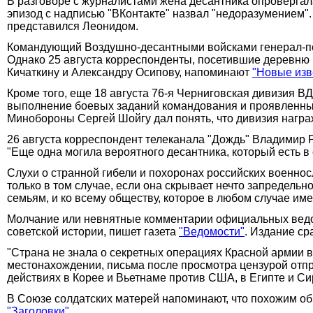
В разговоре с журналистами жена десантника опровергала
эпизод с надписью "ВКонтакте" назвал "недоразумением".
представился Леонидом.
Командующий Воздушно-десантными войсками генерал-пол
Однако 25 августа корреспонденты, посетившие деревню
Кичаткину и Александру Осипову, напоминают
"Новые изв
Кроме того, еще 18 августа 76-я Черниговская дивизия В
выполнение боевых заданий командования и проявленные
Минобороны Сергей Шойгу дал понять, что дивизия награж
26 августа корреспондент телеканала "Дождь" Владимир 
"Еще одна могила вероятного десантника, который есть в
Слухи о странной гибели и похоронах российских военнос
только в том случае, если она скрывает нечто запредельн
семьям, и ко всему обществу, которое в любом случае име
Молчание или невнятные комментарии официальных ведом
советской истории, пишет газета
"Ведомости"
. Издание ср
"Страна не знала о секретных операциях Красной армии в
местонахождении, письма после просмотра цензурой отпр
действиях в Корее и Вьетнаме против США, в Египте и Си
В Союзе солдатских матерей напоминают, что похожим об
"Заголовки"
.