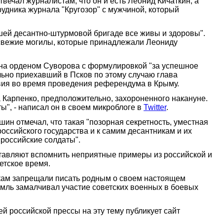
вечал журналистам, что он и есть Леонид Кичаткин, а
удника журнала "Кругозор" с мужчиной, который
ей десантно-штурмовой бригаде все живы и здоровы".
 свежие могилы, которые принадлежали Леониду
дена орденом Суворова с формулировкой "за успешное
ьно приехавший в Псков по этому случаю глава
твия во время проведения референдума в Крыму.
 Карпенко, предположительно, захороненного накануне.
ы", - написал он в своем микроблоге в
Twitter
.
ин отмечал, что такая "позорная секретность, уместная
российского государства и к самим десантникам и их
 российские солдаты".
тавляют вспомнить неприятные примеры из российской и
етское время.
тникам запрещали писать родным о своем настоящем
емль замалчивал участие советских военных в боевых
тей российской прессы на эту тему публикует сайт