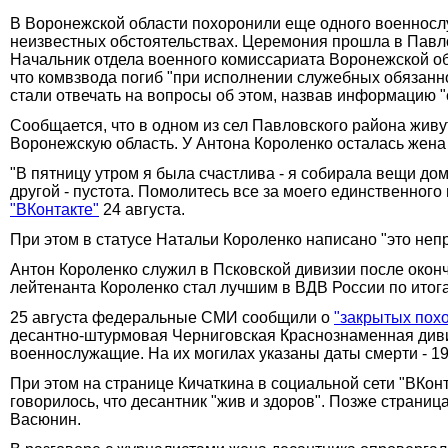
В Воронежской области похоронили еще одного военнослу
неизвестных обстоятельствах. Церемония прошла в Павло
Начальник отдела военного комиссариата Воронежской о
что комвзвода погиб "при исполнении служебных обязаннос
стали отвечать на вопросы об этом, назвав информацию "
Сообщается, что в одном из сел Павловского района живу
Воронежскую область. У Антона Короленко осталась жена
"В пятницу утром я была счастлива - я собирала вещи дом
другой - пустота. Помолитесь все за моего единственного
"ВКонтакте"
24 августа.
При этом в статусе Натальи Короленко написано "это не
Антон Короленко служил в Псковской дивизии после оконч
лейтенанта Короленко стал лучшим в ВДВ России по итог
25 августа федеральные СМИ сообщили о
"закрытых пох
десантно-штурмовая Черниговская Краснознаменная дивиз
военнослужащие. На их могилах указаны даты смерти - 19 
При этом на странице Кичаткина в социальной сети "ВКонт
говорилось, что десантник "жив и здоров". Позже страни
Васюнин.