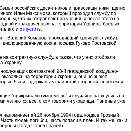
Семьи российских десантников и правозащитники тщетно
нного Ильи Максимова, который проходил службу по
одным, что их отправляют на учения, и после этого на
з одной из захваченных на территории Украины боевых
ить его и
отпустить
.
ын - Валерий Комаров, проходивший срочную службу в
, дислоцированную возле поселка Гуково Ростовской
 на контрактную службу, а также, что у них отобрали
а Украину".
ннослужащих контрактной 98-й гвардейской воздушно-
оказались на территории Украины, они не знают.
торые были задержаны украинской стороной, пересекли
ащие "прикрывали гумпомощь" и случайно наткнулись на
ыми являются все, о ком говорили украинцы. Раненые уже
 напоминает ей 26 ноября 1994 года, когда в Грозный
сть людей погибли, часть попали в плен. И так же, как и
бороны (тогда Павел Грачев).