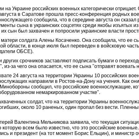
 на Украине российских военных категорически отрицает. 
 августа в Саратове прошла пресс-конференция родных вое
нослужащего сообщила, что в середине августа он сказал р
ументы сына в украинских соцсетях среди якобы изъятых и
 их сын был захвачен и попросили украинские власти прост
й матери солдата Алены Косаченко. Она сообщила, что ее с
ой области, в конце июля был переведен в войсковую часть
юдатели ОБСЕ).
и других срочников заставляют подписать бумаги о переходе
, из-за чего она опасается, что ее сына "отправят воевать н
хвате 24 августа на территории Украины 10 российских вое
нослужащих направили в Ростов-на-Дону на учения. Как они 
м Минобороны сообщил, что российские военнослужащие, ко
еоборудованном немаркированном участке".
хваченных солдат, что на территории Украины военнослуж
 погибших, около 10 раненых, один пропал без вести. Пленн
ерей Валентина Мельникова заявила, что текущая ситуация
оторую всем было известно, что это российские военные. Ча
ись и президент (на тот момент Борис Ельцин), и министр о