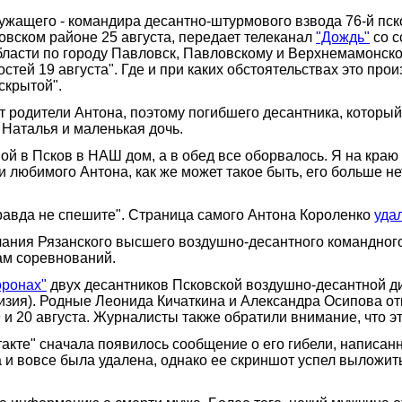
жащего - командира десантно-штурмового взвода 76-й пск
вском районе 25 августа, передает телеканал
"Дождь"
со с
бласти по городу Павловск, Павловскому и Верхнемамонск
тей 19 августа". Где и при каких обстоятельствах это прои
скрытой".
т родители Антона, поэтому погибшего десантника, который
 Наталья и маленькая дочь.
ой в Псков в НАШ дом, а в обед все оборвалось. Я на краю 
 и любимого Антона, как же может такое быть, его больше не
правда не спешите". Страница самого Антона Короленко
уда
ания Рязанского высшего воздушно-десантного командного 
ам соревнований.
оронах"
двух десантников Псковской воздушно-десантной ди
ия). Родные Леонида Кичаткина и Александра Осипова отк
и 20 августа. Журналисты также обратили внимание, что эт
акте" сначала появилось сообщение о его гибели, написанн
ца и вовсе была удалена, однако ее скриншот успел выложит