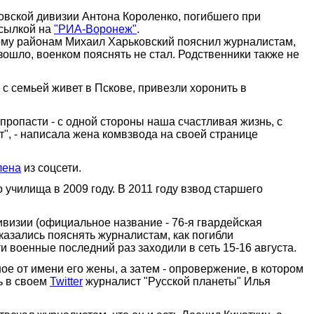
овской дивизии Антона Короленко, погибшего при
сылкой на
"РИА-Воронеж"
.
ому районам Михаил Харьковский пояснил журналистам,
зошло, военком пояснять не стал. Родственники также не
 с семьей живет в Пскове, привезли хоронить в
пропасти - с одной стороны наша счастливая жизнь, с
т", - написала жена комвзвода на своей странице
лена
из соцсети.
училища в 2009 году. В 2011 году взвод старшего
визии (официальное название - 76-я гвардейская
азались пояснять журналистам, как погибли
и военные последний раз заходили в сеть 15-16 августа.
ое от имени его жены, а затем - опровержение, в котором
ь в своем
Twitter
журналист "Русской планеты" Илья