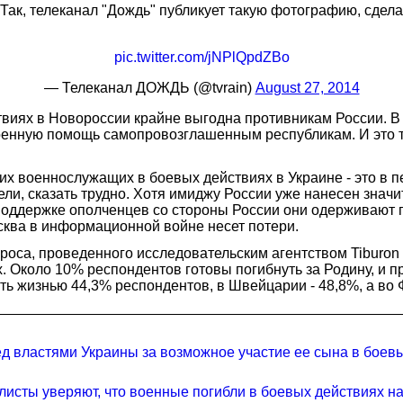
ак, телеканал "Дождь" публикует такую фотографию, сделан
pic.twitter.com/jNPlQpdZBo
— Телеканал ДОЖДЬ (@tvrain)
August 27, 2014
твиях в Новороссии крайне выгодна противникам России. 
оенную помощь самопровозглашенным республикам. И это т
ких военнослужащих в боевых действиях в Украине - это в
и, сказать трудно. Хотя имиджу России уже нанесен значи
поддержке ополченцев со стороны России они одерживают
сква в информационной войне несет потери.
оса, проведенного исследовательским агентством Tiburon r
. Около 10% респондентов готовы погибнуть за Родину, и пр
ть жизнью 44,3% респондентов, в Швейцарии - 48,8%, а во 
ед властями Украины за возможное участие ее сына в боев
исты уверяют, что военные погибли в боевых действиях н