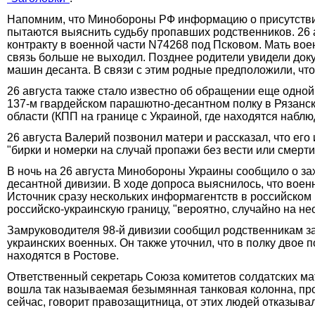
Напомним, что Минобороны РФ информацию о присутствии
пытаются выяснить судьбу пропавших родственников. 26
контракту в военной части N74268 под Псковом. Мать воен
связь больше не выходил. Позднее родители увидели док
машин десанта. В связи с этим родные предположили, что
26 августа также стало известно об обращении еще одно
137-м гвардейском парашютно-десантном полку в Рязанск
области (КПП на границе с Украиной, где находятся набл
26 августа Валерий позвонил матери и рассказал, что его 
"бирки и номерки на случай пропажи без вести или смерти"
В ночь на 26 августа Минобороны Украины сообщило о за
десантной дивизии. В ходе допроса выяснилось, что воен
Источник сразу нескольких информагентств в российско
российско-украинскую границу, "вероятно, случайно на н
Замруководителя 98-й дивизии сообщил родственникам за
украинских военных. Он также уточнил, что в полку двое
находятся в Ростове.
Ответственный секретарь Союза комитетов солдатских мат
вошла так называемая безымянная танковая колонна, про к
сейчас, говорит правозащитница, от этих людей отказывал