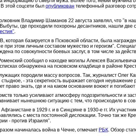
 информацию о смерти мужа. Более того, некий мужчина от
 В этой соцсети был
опубликован
телефонный разговор сотр
ковник Владимир Шаманов 22 августа заявлял, что "в наш
 Выбуты, где проходили похороны десантников, нашли две
естия"
.
ДВ, которая базируется в Псковской области, была награж
 при этом личным составом мужество и героизм". Специал
дена по совокупности боевых заслуг, в том числе за дейс
Роменский сообщил о находке могилы Алексея Васильевича
 списках обнаружена на псковском кладбище в районе Крест
лужащих породили массу вопросов. Так, журналист Олег Каш
о стыдное, - эта секретность выражает сегодня неуважение 
ет право знать, где и на каком основании воюют и погибают
ств только усиливают атмосферу подозрительности и зас
авнивает нынешнюю ситуацию с тем, что происходило в сов
 Афганистане в 1929 г. и в Синцзяне в 1930-е гг. Их учас
авлялись с места постоянной дислокации. Точно так же Кр
рии - против Израиля".
разом начиналась война в Чечне, отмечает
РБК
. Обзор ста