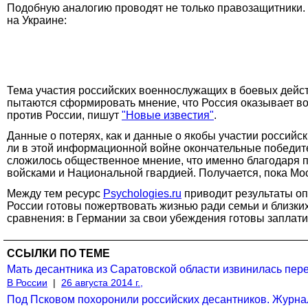
Подобную аналогию проводят не только правозащитники. Т
на Украине:
Тема участия российских военнослужащих в боевых дейс
пытаются сформировать мнение, что Россия оказывает в
против России, пишут
"Новые известия"
.
Данные о потерях, как и данные о якобы участии российс
ли в этой информационной войне окончательные победител
сложилось общественное мнение, что именно благодаря 
войсками и Национальной гвардией. Получается, пока Мо
Между тем ресурс
Psychologies.ru
приводит результаты опр
России готовы пожертвовать жизнью ради семьи и близких
сравнения: в Германии за свои убеждения готовы заплати
ССЫЛКИ ПО ТЕМЕ
Мать десантника из Саратовской области извинилась пер
В России
|
26 августа 2014 г.,
Под Псковом похоронили российских десантников. Журнал