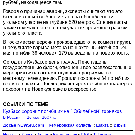
рублей, находящееся там.
Говоря о причинах аварии, эксперты считают, что это
был внезапный выброс метана на обособленном
угольном участке на глубине 520 метров. Специалисты
также отмечают, что на этом участке произошел разлом
угольного пласта.
В госкомиссии версии произошедшего не комментируют.
В результате взрыва метана на шахте "Юбилейная" 24
мая погибли 38 человек. 179 выведены на поверхность.
Сегодня в Кузбассе день траура. Приспущены
государственные флаги, отменены все развлекательные
мероприятия и соответствующие программы по
местному телевидению. Прошли похороны 34 погибших
горняков шахты. Последних четырех погибших шахтеров
похоронят в Новокузнецке в воскресенье.
ССЫЛКИ ПО ТЕМЕ
Кузбасс хоронит погибших на "Юбилейной" горняков
В России
|
26 мая 2007 г.,
Досье NEWSru.com
::
Кемеровская область
::
Шахта
::
Взрыв
Начало
•
Досье
•
Архив
•
Ежедневник
•
RSS
•
Telegram