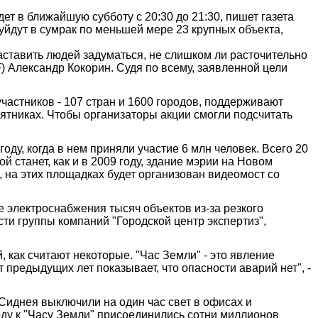
ет в ближайшую субботу с 20:30 до 21:30, пишет газета
 уйдут в сумрак по меньшей мере 23 крупных объекта,
заставить людей задуматься, не слишком ли расточительно
 Александр Кокорин. Судя по всему, заявленной цели
астников - 107 стран и 1600 городов, поддерживают
ятниках. Чтобы организаторы акции смогли подсчитать
ду, когда в нем приняли участие 6 млн человек. Всего 20
 станет, как и в 2009 году, здание мэрии на Новом
 на этих площадках будет организован видеомост со
е электроснабжения тысяч объектов из-за резкого
и группы компаний "Городской центр экспертиз",
, как считают некоторые. "Час Земли" - это явление
предыдущих лет показывает, что опасности аварий нет", -
 Сиднея выключили на один час свет в офисах и
году к "Часу Земли" присоединились сотни миллионов