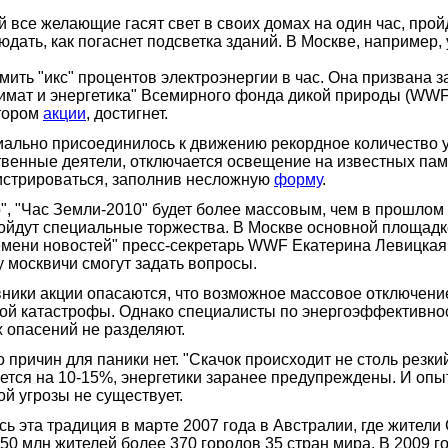
 все желающие гасят свет в своих домах на один час, пройд
юдать, как погаснет подсветка зданий. В Москве, например,
мить "икс" процентов электроэнергии в час. Она призвана 
имат и энергетика" Всемирного фонда дикой природы (WWF)
тором
акции
, достигнет.
льно присоединилось к движению рекордное количество уч
ственные деятели, отключается освещение на известных пам
гистрироваться, заполнив несложную
форму
.
 "Час Земли-2010" будет более массовым, чем в прошлом го
ойдут специальные торжества. В Москве основной площадкой
ремени новостей" пресс-секретарь WWF Екатерина Левицкая,
москвичи смогут задать вопросы.
вники акции опасаются, что возможное массовое отключени
ой катастрофы. Однако специалисты по энергоэффективност
 опасений не разделяют.
причин для паники нет. "Скачок происходит не столь резкий
ся на 10-15%, энергетики заранее предупреждены. И опыт 
ой угрозы не существует.
сь эта традиция в марте 2007 года в Австралии, где жители
 50 млн жителей более 370 городов 35 стран мира. В 2009 