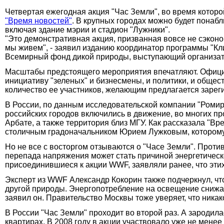
Четвертая ежегодная акция "Час Земли", во время которой
"Время новостей"
. В крупных городах можно будет понабл
включая здание мэрии и стадион "Лужники".
"Это демонстративная акция, призванная вовсе не сэконо
мы живем", - заявил изданию координатор программы "Кл
Всемирный фонд дикой природы, выступающий организа
Масштабы предстоящего мероприятия впечатляют. Официа
инициативу "зеленых" и бизнесмены, и политики, и обще
количество ее участников, желающим предлагается заре
В России, по данным исследовательской компании "Ромир",
российских городов включились в движение, во многих пр
Арбате, а также территория близ МГУ. Как рассказала "В
столичным градоначальником Юрием Лужковым, которому 
Но не все с восторгом отзываются о "Часе Земли". Проти
перепада напряжения может стать причиной энергетическ
присоединившиеся к акции WWF, заявляли ранее, что этих
Эксперт из WWF Александр Кокорин также подчеркнул, что 
другой природы. Энергопотребление на освещение снижает
заявил он. Правительство Москвы тоже уверяет, что никак
В России "Час Земли" проходит во второй раз. А зародила
квартирах. В 2008 году в акции участвовало уже не менее