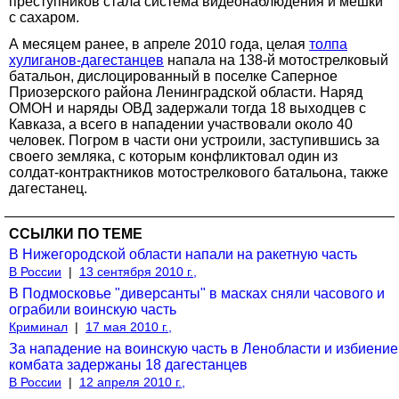
преступников стала система видеонаблюдения и мешки
с сахаром.
А месяцем ранее, в апреле 2010 года, целая
толпа
хулиганов-дагестанцев
напала на 138-й мотострелковый
батальон, дислоцированный в поселке Саперное
Приозерского района Ленинградской области. Наряд
ОМОН и наряды ОВД задержали тогда 18 выходцев с
Кавказа, а всего в нападении участвовали около 40
человек. Погром в части они устроили, заступившись за
своего земляка, с которым конфликтовал один из
солдат-контрактников мотострелкового батальона, также
дагестанец.
ССЫЛКИ ПО ТЕМЕ
В Нижегородской области напали на ракетную часть
В России
|
13 сентября 2010 г.,
В Подмосковье "диверсанты" в масках сняли часового и
ограбили воинскую часть
Криминал
|
17 мая 2010 г.,
За нападение на воинскую часть в Ленобласти и избиение
комбата задержаны 18 дагестанцев
В России
|
12 апреля 2010 г.,