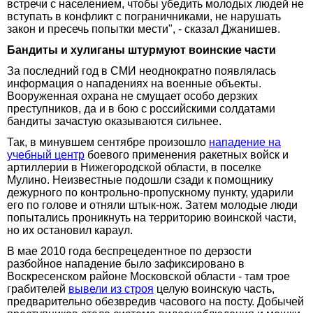
встречи с населением, чтобы убедить молодых людей не
вступать в конфликт с пограничниками, не нарушать
закон и пресечь попытки мести", - сказал Джанишев.
Бандиты и хулиганы штурмуют воинские части
За последний год в СМИ неоднократно появлялась
информация о нападениях на военные объекты.
Вооруженная охрана не смущает особо дерзких
преступников, да и в бою с российскими солдатами
бандиты зачастую оказываются сильнее.
Так, в минувшем сентябре произошло
нападение на
учебный центр
боевого применения ракетных войск и
артиллерии в Нижегородской области, в поселке
Мулино. Неизвестные подошли сзади к помощнику
дежурного по контрольно-пропускному пункту, ударили
его по голове и отняли штык-нож. Затем молодые люди
попытались проникнуть на территорию воинской части,
но их остановил караул.
В мае 2010 года беспрецедентное по дерзости
разбойное нападение было зафиксировано в
Воскресенском районе Московской области - там трое
грабителей
вывели из строя
целую воинскую часть,
предварительно обезвредив часового на посту. Добычей