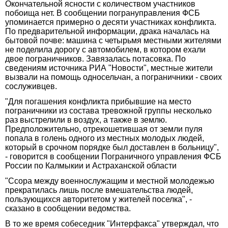
Окончательной ясности с количеством участников
побоища нет. В сообщении погрануправления ФСБ
упоминается примерно о десяти участниках конфликта.
По предварительной информации, драка началась на
бытовой почве: машина с четырьмя местными жителями
не поделила дорогу с автомобилем, в котором ехали
двое пограничников. Завязалась потасовка. По
сведениям источника РИА "Новости", местные жители
вызвали на помощь односельчан, а пограничники - своих
сослуживцев.
"Для погашения конфликта прибывшие на место
пограничники из состава тревожной группы несколько
раз выстрелили в воздух, а также в землю.
Предположительно, отрекошетившая от земли пуля
попала в голень одного из местных молодых людей,
который в срочном порядке был доставлен в больницу",
- говорится в сообщении Пограничного управления ФСБ
России по Калмыкии и Астраханской области
"Ссора между военнослужащим и местной молодежью
прекратилась лишь после вмешательства людей,
пользующихся авторитетом у жителей поселка", -
сказано в сообщении ведомства.
В то же время собеседник "Интерфакса" утверждал, что