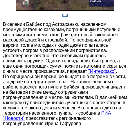
НТВ
В селении Байбек под Астраханью, населенном
преимущественно казахами, пограничники вступили с
местными жителями в конфликт, который закончился
массовой дракой и стрельбой. По неофициальной
версии, толпа молодых людей даже попыталась
устроить погром в расположении погранотряда.
Достоверно известно, что силовикам пришлось
применить оружие. Один из нападавших был ранен, а
еще один погромщик сумел похитить автомат и скрыться
с ним с места происшествия, передает
"Интерфакс"
.
По официальной версии, речь идет не о погроме в части,
а о драке на территории села. "Накануне вечером в
районе населенного пункта Байбек произошел инцидент
на бытовой почве между сотрудниками
погрануправления и местными жителями. В дальнейшем
к конфликту присоединились участники с обеих сторон в
количестве около десяти человек. Все происходило на
территории населенного пункта", - сообщила
РИА
"Новости"
представитель регионального
погрануправления Ирина Гафурова.