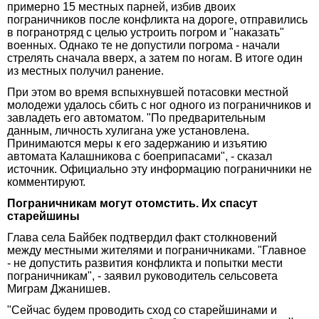
примерно 15 местных парней, избив двоих
пограничников после конфликта на дороге, отправились
в погранотряд с целью устроить погром и "наказать"
военных. Однако те не допустили погрома - начали
стрелять сначала вверх, а затем по ногам. В итоге один
из местных получил ранение.
При этом во время вспыхнувшей потасовки местной
молодежи удалось сбить с ног одного из пограничников и
завладеть его автоматом. "По предварительным
данным, личность хулигана уже установлена.
Принимаются меры к его задержанию и изъятию
автомата Калашникова с боеприпасами", - сказал
источник. Официально эту информацию пограничники не
комментируют.
Пограничникам могут отомстить. Их спасут
старейшины
Глава села Байбек подтвердил факт столкновений
между местными жителями и пограничниками. "Главное
- не допустить развития конфликта и попытки мести
пограничникам", - заявил руководитель сельсовета
Миграм Джанишев.
"Сейчас будем проводить сход со старейшинами и