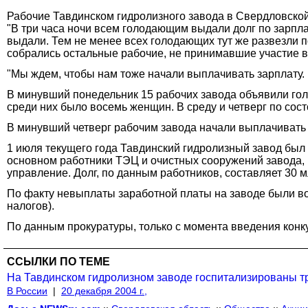
Рабочие Тавдинском гидролизного завода в Свердловской 
"В три часа ночи всем голодающим выдали долг по зарплат
выдали. Тем не менее всех голодающих тут же развезли п
собрались остальные рабочие, не принимавшие участие в
"Мы ждем, чтобы нам тоже начали выплачивать зарплату. Е
В минувший понедельник 15 рабочих завода объявили гол
среди них было восемь женщин. В среду и четверг по со
В минувший четверг рабочим завода начали выплачивать з
1 июля текущего года Тавдинский гидролизный завод был 
основном работники ТЭЦ и очистных сооружений завода, 
управление. Долг, по данным работников, составляет 30 м
По факту невыплаты заработной платы на заводе были воз
налогов).
По данным прокуратуры, только с момента введения конку
ССЫЛКИ ПО ТЕМЕ
На Тавдинском гидролизном заводе госпитализированы тр
В России
|
20 декабря 2004 г.,