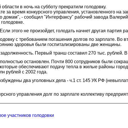
области в ночь на субботу прекратили голодовку.
е за время конкурсного управления, установленного на заво
о домам", - сообщил "Интерфаксу" рабочий завода Валерий
 голодовке.
сли этого не произойдет, голодать начнет другая партия ра
одовку с требованием погашения долгов по зарплате. Во вт
стоянию здоровья были госпитализированы две женщины.
адолженность. Первый транш составил 270 тыс. рублей. В э
полностью остановлен. Почти 800 сотрудников были сокращ
которые обеспечивают подачу тепла в жилые районы города
лн рублей с 2002 года.
буждены два уголовных дела - ч.1 ст. 145 УК РФ (невыплат
рсного управления долг по зарплате коллективу предприят
ое участников голодовки