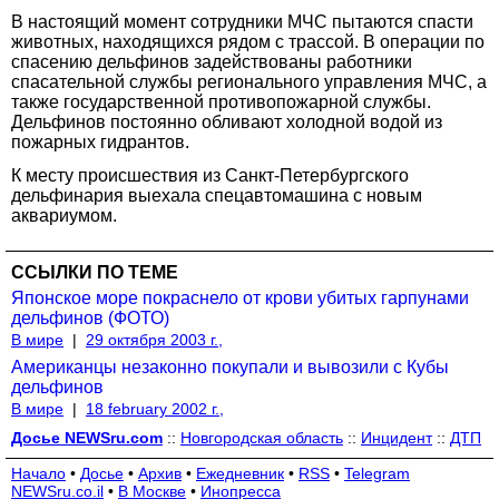
В настоящий момент сотрудники МЧС пытаются спасти
животных, находящихся рядом с трассой. В операции по
спасению дельфинов задействованы работники
спасательной службы регионального управления МЧС, а
также государственной противопожарной службы.
Дельфинов постоянно обливают холодной водой из
пожарных гидрантов.
К месту происшествия из Санкт-Петербургского
дельфинария выехала спецавтомашина с новым
аквариумом.
ССЫЛКИ ПО ТЕМЕ
Японское море покраснело от крови убитых гарпунами
дельфинов (ФОТО)
В мире
|
29 октября 2003 г.,
Американцы незаконно покупали и вывозили с Кубы
дельфинов
В мире
|
18 february 2002 г.,
Досье NEWSru.com
::
Новгородская область
::
Инцидент
::
ДТП
Начало
•
Досье
•
Архив
•
Ежедневник
•
RSS
•
Telegram
NEWSru.co.il
•
В Москве
•
Инопресса