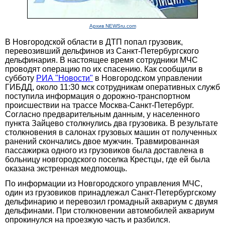
Архив NEWSru.com
В Новгородской области в ДТП попал грузовик,
перевозивший дельфинов из Санкт-Петербургского
дельфинария. В настоящее время сотрудники МЧС
проводят операцию по их спасению. Как сообщили в
субботу
РИА "Новости"
в Новгородском управлении
ГИБДД, около 11:30 мск сотрудникам оперативных служб
поступила информация о дорожно-транспортном
происшествии на трассе Москва-Санкт-Петербург.
Согласно предварительным данным, у населенного
пункта Зайцево столкнулись два грузовика. В результате
столкновения в салонах грузовых машин от полученных
ранений скончались двое мужчин. Травмированная
пассажирка одного из грузовиков была доставлена в
больницу новгородского поселка Крестцы, где ей была
оказана экстренная медпомощь.
По информации из Новгородского управления МЧС,
один из грузовиков принадлежал Санкт-Петербургскому
дельфинарию и перевозил громадный аквариум с двумя
дельфинами. При столкновении автомобилей аквариум
опрокинулся на проезжую часть и разбился.